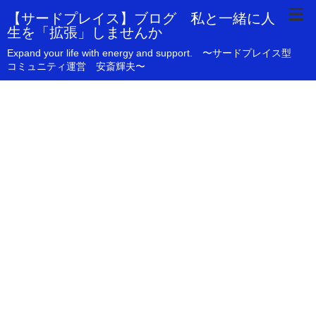
【サードプレイス】ブログ 私と一緒に人
生を「拡張」しませんか
Expand your life with energy and support. 〜サードプレイス型
コミュニティ運営 安斎輝夫〜