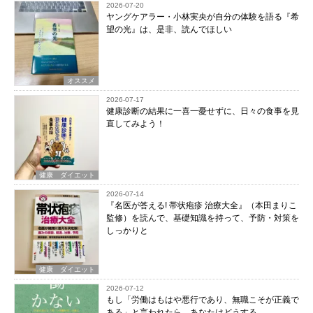
2026-07-20
ヤングケアラー・小林実央が自分の体験を語る『希
望の光』は、是非、読んでほしい
オススメ
2026-07-17
健康診断の結果に一喜一憂せずに、日々の食事を見
直してみよう！
健康 ダイエット
2026-07-14
『名医が答える! 帯状疱疹 治療大全』（本田まりこ
監修）を読んで、基礎知識を持って、予防・対策を
しっかりと
健康 ダイエット
2026-07-12
もし「労働はもはや悪行であり、無職こそが正義で
ある」と言われたら、あなたはどうする