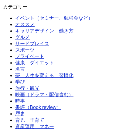
カテゴリー
イベント（セミナー、勉強会など）
オススメ
キャリアデザイン 働き方
グルメ
サードプレイス
スポーツ
プライベート
健康 ダイエット
名言
夢 人生を変える 習慣化
学び
旅行・観光
映画（ドラマ・配信含む）
時事
書評（Book review）
歴史
育児 子育て
資産運用 マネー