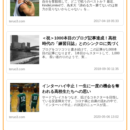
自分を客観視して、どこで戦うのベストか？ 最近、
KindleLimitedで、為末大『諦める力～勝てないのは努
力が足りないからじゃない』を...
2017-04-18 05:33
teruo3.com
＜祝＞1000本目のブログ記事達成！高校
時代の「練習日誌」とのシンクロに気づく
ブログをコツコツと書き続けて、この記事が1,000本
目の記事になります。 1本目からスタートして、1,000
本。 長い道のりのようで、実...
2018-09-30 11:35
teruo3.com
インターハイ中止！一生に一度の機会を奪
われる高校生たちへの思い
サードプレイスをつなぎ、拡げるコネクターを目指し
ている安斎輝夫です。 コロナ禍と自粛の流れの中で、
「インターハイ中止」の決定のニュースが流...
2020-05-06 13:02
teruo3.com