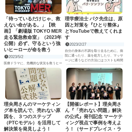
「待っているだけじゃ、救
理学療法士 パク先生は、原
えない命がある。」【映
因と対策を『ひとり整体』
画】「劇場版 TOKYO MER
とYouTubeで教えてくれま
走る緊急救命室」（2023年
す
公開）必ず、守るという強
2023/2/27
いヒーローが命を救う
自分の身体の不調を取り去るために、病
院に通ったり、薬を処方したり、マッサ
2023/5/2
ージに通うなどの方法にはコストも時間
医療ドラマに、危機的な状況を救うヒー
もかかります。 こういった症状...
記事を読む
ローを掛け算したら、どんな作品になる
のだろう。 おそらく、「TOKYO MER」
という作品では、医療従...
記事を読む
理央周さんのマーケティン
【開催レポート】理央周さ
グ本を読んで、売れない原
ん『「売れない問題」解決
因を、３つのステップ
の公式』発刊記念 マーケテ
（PTCモデル）を活用して
ィング視点で事例を考えよ
解決策を発見しよう！
う！（サードプレイス・ラ