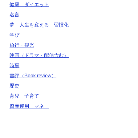
健康 ダイエット
名言
夢 人生を変える 習慣化
学び
旅行・観光
映画（ドラマ・配信含む）
時事
書評（Book review）
歴史
育児 子育て
資産運用 マネー