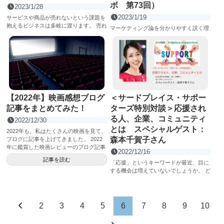
ボ 第73回）
2023/1/28
2023/1/19
サービスや商品が売れないという課題を
抱えるビジネスは多岐に渡ります。 売れ
マーケティング論を分かりやすく説く理
ない理由など考え出したらキリがないも
央周さんが、「売れない問題」の原因は
のの、本質ではない言い訳...
どこにあるのか、考えるヒントをさまざ
記事を読む
まな事例から解説された新刊『...
記事を読む
【2022年】映画感想ブログ
＜サードプレイス・サポー
記事をまとめてみた！
ターズ特別対談＞応援され
る人、企業、コミュニティ
2022/12/30
とは スペシャルゲスト：
2022年も、私はたくさんの映画を見て、
森本千賀子さん
ブログに記事を上げてきました。 2022
年に鑑賞した映画レビューのブログ記事
2022/12/16
をまとめてみます。 ...
記事を読む
「応援」というキーワードが最近、目に
する機会は増えていないでしょうか。 ど
んな時に応援されたいですか？ また、ど
んな相手を応援したいで...
記事を読む
2
3
4
5
6
7
8
9
10