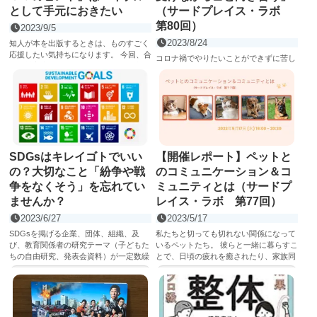
として手元におきたい
（サードプレイス・ラボ
第80回）
2023/9/5
2023/8/24
知人が本を出版するときは、ものすごく
応援したい気持ちになります。 今回、合
コロナ禍でやりたいことができずに苦し
同会社富士みらいクリエイション代表の
んだ人はたくさんいます。おそらく、今
増田和芳さんが11万...
回のゲスト・八川まどかさんも自らのグ
記事を読む
ラレコーチング®︎（グラレコ...
記事を読む
SDGsはキレイゴトでいい
【開催レポート】ペットと
の？大切なこと「紛争や戦
のコミュニケーション＆コ
争をなくそう」を忘れてい
ミュニティとは（サードプ
ませんか？
レイス・ラボ 第77回）
2023/6/27
2023/5/17
SDGsを掲げる企業、団体、組織、及
私たちと切っても切れない関係になって
び、教育関係者の研究テーマ（子どもた
いるペットたち。 彼らと一緒に暮らすこ
ちの自由研究、発表会資料）が一定数繰
とで、日頃の疲れを癒されたり、家族同
り返されています。 2030年...
然として楽しく過ごしている...
記事を読む
記事を読む