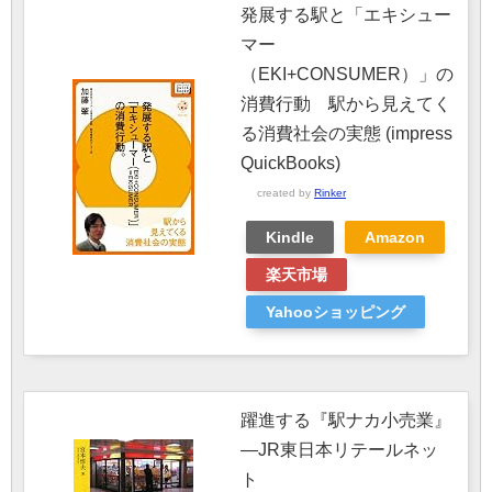
発展する駅と「エキシュー
マー
（EKI+CONSUMER）」の
消費行動 駅から見えてく
る消費社会の実態 (impress
QuickBooks)
created by
Rinker
Kindle
Amazon
楽天市場
Yahooショッピング
躍進する『駅ナカ小売業』
―JR東日本リテールネッ
ト