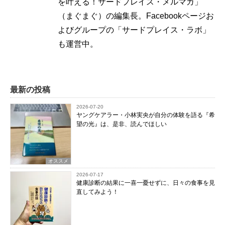
を叶える！サードプレイス・メルマガ」
（まぐまぐ）の編集長。Facebookページお
よびグループの「サードプレイス・ラボ」
も運営中。
最新の投稿
2026-07-20
ヤングケアラー・小林実央が自分の体験を語る『希
望の光』は、是非、読んでほしい
オススメ
2026-07-17
健康診断の結果に一喜一憂せずに、日々の食事を見
直してみよう！