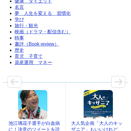
健康 ダイエット
名言
夢 人生を変える 習慣化
学び
旅行・観光
映画（ドラマ・配信含む）
時事
書評（Book review）
歴史
育児 子育て
資産運用 マネー
池江璃花子選手が白血病
大人気企画「大人のキッ
に！決意のツイートを読
ザニア」もいいけれど、