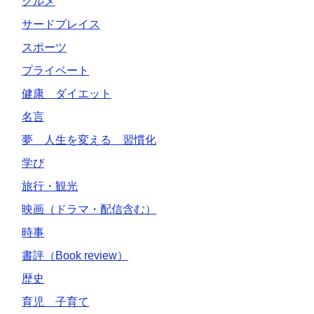
グルメ
サードプレイス
スポーツ
プライベート
健康 ダイエット
名言
夢 人生を変える 習慣化
学び
旅行・観光
映画（ドラマ・配信含む）
時事
書評（Book review）
歴史
育児 子育て