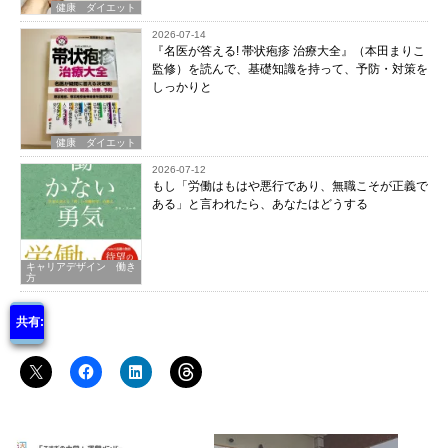
健康 ダイエット
2026-07-14
『名医が答える! 帯状疱疹 治療大全』（本田まりこ
監修）を読んで、基礎知識を持って、予防・対策を
しっかりと
健康 ダイエット
2026-07-12
もし「労働はもはや悪行であり、無職こそが正義で
ある」と言われたら、あなたはどうする
キャリアデザイン 働き
方
共有: