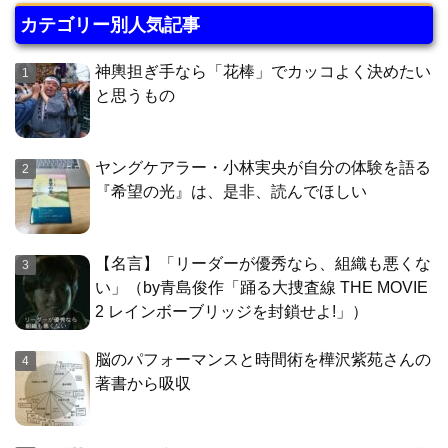
カテゴリー別人気記事
神輿担ぎ手なら「花棒」でカッコよく決めたい
と思うもの
ヤングケアラー・小林実央が自分の体験を語る
『希望の光』は、是非、読んでほしい
【名言】「リーダーが優秀なら、組織も悪くな
い」（by青島俊作「踊る大捜査線 THE MOVIE
2 レインボーブリッジを封鎖せよ!」）
脳のパフォーマンスと時間術を樺沢紫苑さんの
著書から吸収