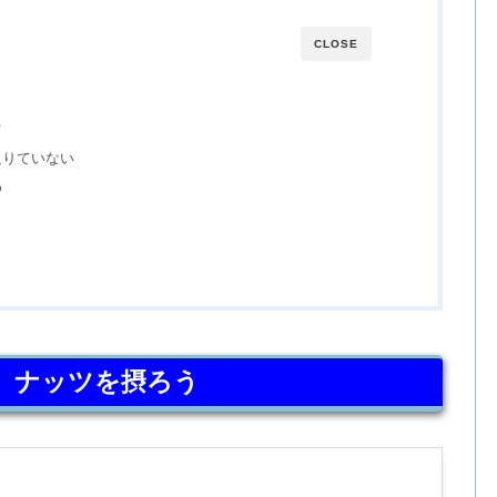
CLOSE
う
足りていない
め
、ナッツを摂ろう