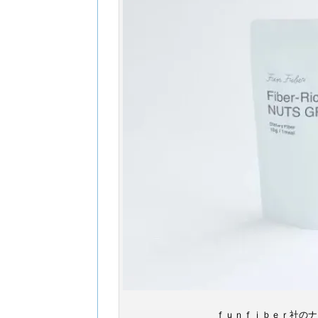
ｆｕｎｆｉｂｅｒ社のナ