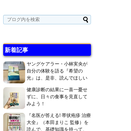
新着記事
ヤングケアラー・小林実央が
自分の体験を語る『希望の
光』は、是非、読んでほしい
健康診断の結果に一喜一憂せ
ずに、日々の食事を見直して
みよう！
『名医が答える! 帯状疱疹 治療
大全』（本田まりこ 監修）を
読んで、基礎知識を持って、