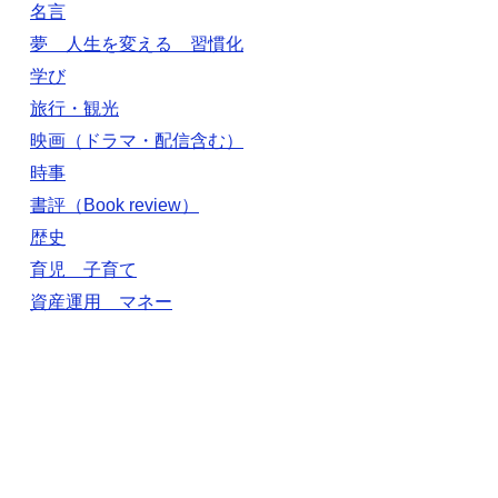
名言
夢 人生を変える 習慣化
学び
旅行・観光
映画（ドラマ・配信含む）
時事
書評（Book review）
歴史
育児 子育て
資産運用 マネー