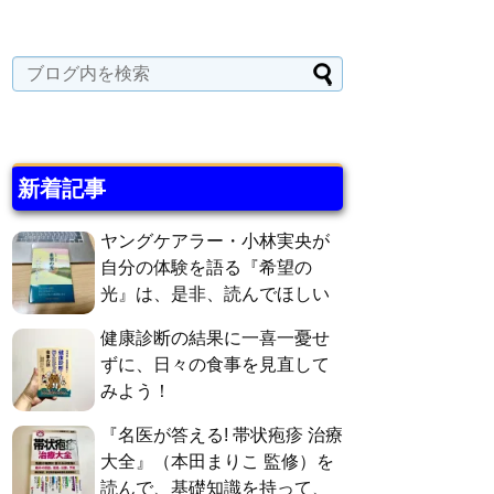
新着記事
ヤングケアラー・小林実央が
自分の体験を語る『希望の
光』は、是非、読んでほしい
健康診断の結果に一喜一憂せ
ずに、日々の食事を見直して
みよう！
『名医が答える! 帯状疱疹 治療
大全』（本田まりこ 監修）を
読んで、基礎知識を持って、