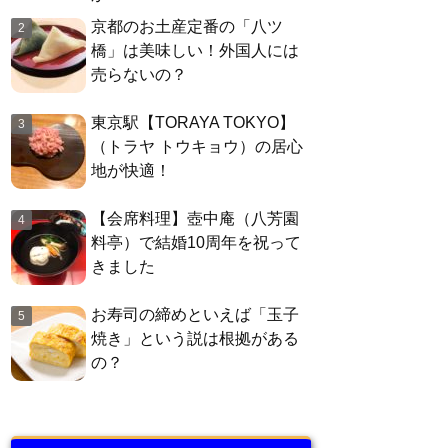
京都のお土産定番の「八ツ
橋」は美味しい！外国人には
売らないの？
東京駅【TORAYA TOKYO】
（トラヤ トウキョウ）の居心
地が快適！
【会席料理】壺中庵（八芳園
料亭）で結婚10周年を祝って
きました
お寿司の締めといえば「玉子
焼き」という説は根拠がある
の？