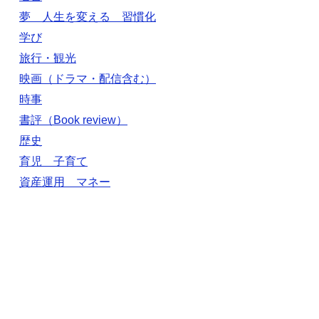
夢 人生を変える 習慣化
学び
旅行・観光
映画（ドラマ・配信含む）
時事
書評（Book review）
歴史
育児 子育て
資産運用 マネー