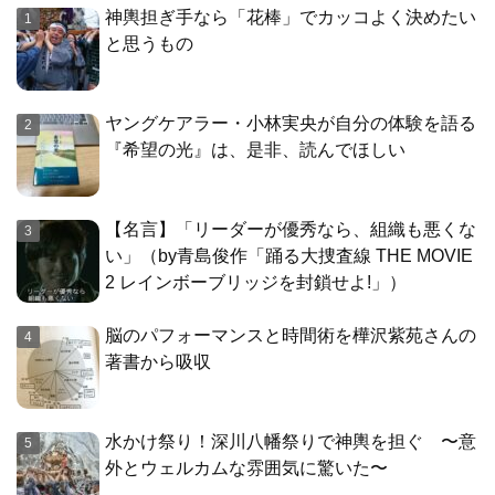
神輿担ぎ手なら「花棒」でカッコよく決めたい
と思うもの
ヤングケアラー・小林実央が自分の体験を語る
『希望の光』は、是非、読んでほしい
【名言】「リーダーが優秀なら、組織も悪くな
い」（by青島俊作「踊る大捜査線 THE MOVIE
2 レインボーブリッジを封鎖せよ!」）
脳のパフォーマンスと時間術を樺沢紫苑さんの
著書から吸収
水かけ祭り！深川八幡祭りで神輿を担ぐ 〜意
外とウェルカムな雰囲気に驚いた〜