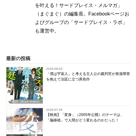
を叶える！サードプレイス・メルマガ」
（まぐまぐ）の編集長。Facebookページお
よびグループの「サードプレイス・ラボ」
も運営中。
最新の投稿
2026-08-03
「僕は宇宙人」と考える主人公の裁判官が発達障害
を抱えて法廷に立つ異色作
書評（Book review）
2026-07-26
【映画】「変身」（2005年公開）のテーマは、
「脳移植」で人間がどう変わるのかだった！