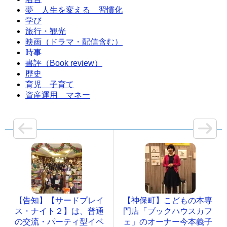
夢 人生を変える 習慣化
学び
旅行・観光
映画（ドラマ・配信含む）
時事
書評（Book review）
歴史
育児 子育て
資産運用 マネー
【告知】【サードプレイ
【神保町】こどもの本専
ス・ナイト２】は、普通
門店「ブックハウスカフ
の交流・パーティ型イベ
ェ」のオーナー今本義子