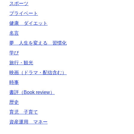
スポーツ
プライベート
健康 ダイエット
名言
夢 人生を変える 習慣化
学び
旅行・観光
映画（ドラマ・配信含む）
時事
書評（Book review）
歴史
育児 子育て
資産運用 マネー