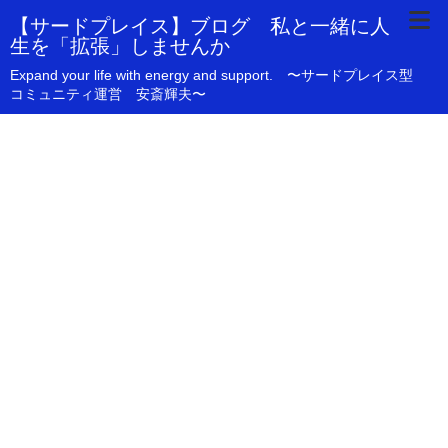
【サードプレイス】ブログ 私と一緒に人
生を「拡張」しませんか
Expand your life with energy and support. 〜サードプレイス型
コミュニティ運営 安斎輝夫〜