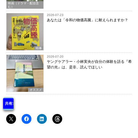
映画（ドラマ・配信含
む）
2026-07-23
あなたは「令和の物価高騰」に耐えられますか？
時事
2026-07-20
ヤングケアラー・小林実央が自分の体験を語る『希
望の光』は、是非、読んでほしい
オススメ
共有: