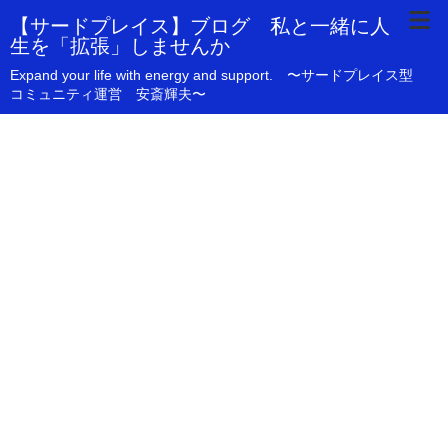
【サードプレイス】ブログ 私と一緒に人
生を「拡張」しませんか
Expand your life with energy and support. 〜サードプレイス型
コミュニティ運営 安斎輝夫〜