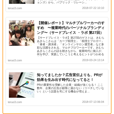
ョンズ）から、パブリック・リレーシ...
2018-07-22 10:10
teruo3.com
【開催レポート】マルチプルワーカーのす
すめ 〜複業時代のパーソナルブランディ
ング〜（サードプレイス ・ラボ 第27回）
【サードプレイス・ラボ】第27回のゲストは、きむら
あきらこさんは「カープ税理士」「税理士ブロガー」
「著者・講演者」「オンラインサロン運営者」など多
彩な活躍をされる、マルチプロワーカーです。きむら
あきらこさんの話を聴きながら、複業時代に個人が、
何を学び、実践していこうと考えるヒントがつかめる
内容のイベントでした。
2019-03-24 13:14
teruo3.com
知ってましたか？広告宣伝よりも、PRが
効果を生み出す時代になってると！
PRの重要性を理解した企業・組織が強くなる！ ここ
数年、企業の広告が顧客に届かない（リーチしていな
い）という話題を耳にする機会が増えま...
2018-07-13 06:04
teruo3.com