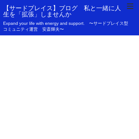
【サードプレイス】ブログ 私と一緒に人
生を「拡張」しませんか
Expand your life with energy and support. 〜サードプレイス型
コミュニティ運営 安斎輝夫〜