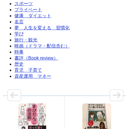
スポーツ
プライベート
健康 ダイエット
名言
夢 人生を変える 習慣化
学び
旅行・観光
映画（ドラマ・配信含む）
時事
書評（Book review）
歴史
育児 子育て
資産運用 マネー