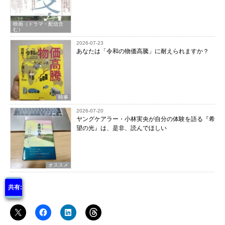
映画（ドラマ・配信含
む）
2026-07-23
あなたは「令和の物価高騰」に耐えられますか？
時事
2026-07-20
ヤングケアラー・小林実央が自分の体験を語る『希
望の光』は、是非、読んでほしい
オススメ
共有: