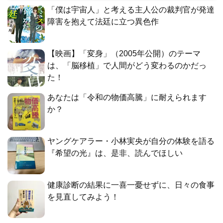
「僕は宇宙人」と考える主人公の裁判官が発達
障害を抱えて法廷に立つ異色作
【映画】「変身」（2005年公開）のテーマ
は、「脳移植」で人間がどう変わるのかだっ
た！
あなたは「令和の物価高騰」に耐えられます
か？
ヤングケアラー・小林実央が自分の体験を語る
『希望の光』は、是非、読んでほしい
健康診断の結果に一喜一憂せずに、日々の食事
を見直してみよう！