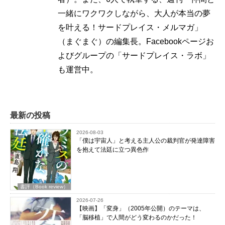
一緒にワクワクしながら、大人が本当の夢
を叶える！サードプレイス・メルマガ」
（まぐまぐ）の編集長。Facebookページお
よびグループの「サードプレイス・ラボ」
も運営中。
最新の投稿
2026-08-03
「僕は宇宙人」と考える主人公の裁判官が発達障害
を抱えて法廷に立つ異色作
書評（Book review）
2026-07-26
【映画】「変身」（2005年公開）のテーマは、
「脳移植」で人間がどう変わるのかだった！