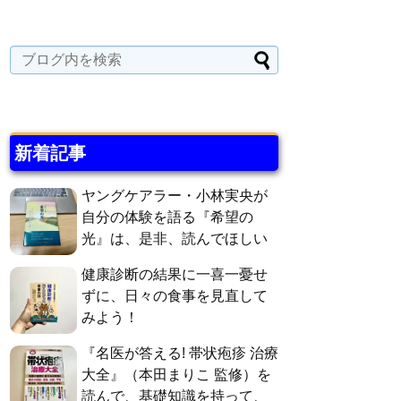
新着記事
ヤングケアラー・小林実央が
自分の体験を語る『希望の
光』は、是非、読んでほしい
健康診断の結果に一喜一憂せ
ずに、日々の食事を見直して
みよう！
『名医が答える! 帯状疱疹 治療
大全』（本田まりこ 監修）を
読んで、基礎知識を持って、