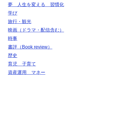
夢 人生を変える 習慣化
学び
旅行・観光
映画（ドラマ・配信含む）
時事
書評（Book review）
歴史
育児 子育て
資産運用 マネー