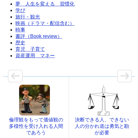
夢 人生を変える 習慣化
学び
旅行・観光
映画（ドラマ・配信含む）
時事
書評（Book review）
歴史
育児 子育て
資産運用 マネー
倫理観をもって価値観の
決断できる人、できない
多様性を受け入れる人間
人の分かれ道は勇気と勘
であろう
が必要