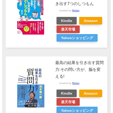
き出す7つのしつもん
created by
Rinker
Kindle
Amazon
楽天市場
Yahooショッピング
最高の結果を引き出す質問
力:その問い方が、脳を変
える!
created by
Rinker
Kindle
Amazon
楽天市場
Yahooショッピング