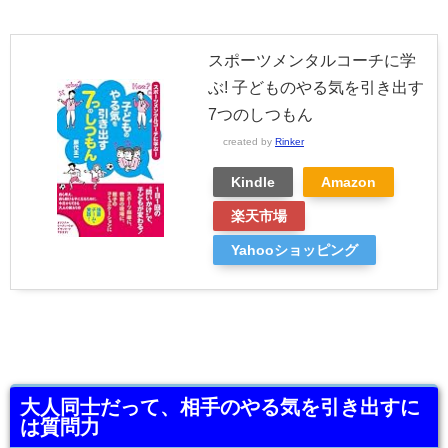
スポーツメンタルコーチに学
ぶ! 子どものやる気を引き出す
7つのしつもん
created by
Rinker
Kindle
Amazon
楽天市場
Yahooショッピング
大人同士だって、相手のやる気を引き出すに
は質問力