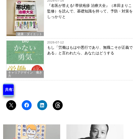
2026-07-14
『名医が答える! 帯状疱疹 治療大全』（本田まりこ
監修）を読んで、基礎知識を持って、予防・対策を
しっかりと
健康 ダイエット
2026-07-12
もし「労働はもはや悪行であり、無職こそが正義で
ある」と言われたら、あなたはどうする
キャリアデザイン 働き
方
共有: