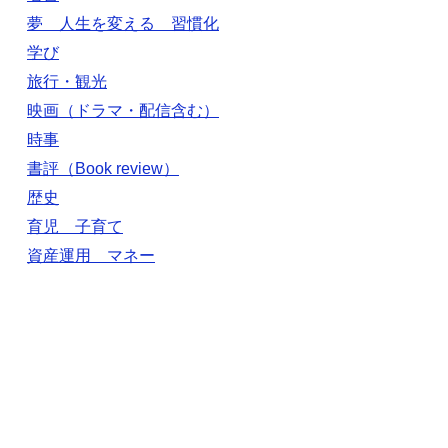
夢 人生を変える 習慣化
学び
旅行・観光
映画（ドラマ・配信含む）
時事
書評（Book review）
歴史
育児 子育て
資産運用 マネー