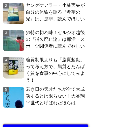
ヤングケアラー・小林実央が
自分の体験を語る『希望の
光』は、是非、読んでほしい
独特の切れ味！セルジオ越後
の『補欠廃止論』は部活・ス
ポーツ関係者に読んで欲しい
糖質制限よりも「脂質起動」
って考え方で、脂質とたんぱ
く質を食事の中心にしてみよ
う！
若き日の天才たちが全て大成
功するとは限らない！大谷翔
平世代と呼ばれた彼らは