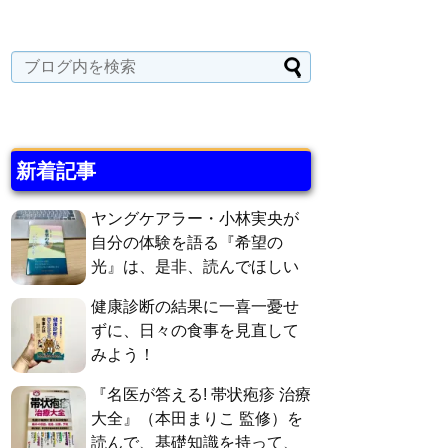
新着記事
ヤングケアラー・小林実央が
自分の体験を語る『希望の
光』は、是非、読んでほしい
健康診断の結果に一喜一憂せ
ずに、日々の食事を見直して
みよう！
『名医が答える! 帯状疱疹 治療
大全』（本田まりこ 監修）を
読んで、基礎知識を持って、