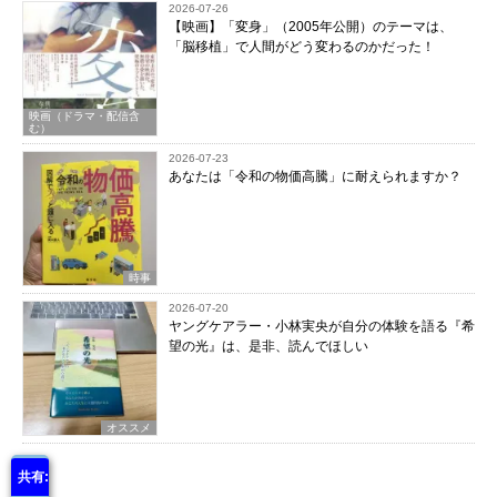
2026-07-26
【映画】「変身」（2005年公開）のテーマは、
「脳移植」で人間がどう変わるのかだった！
映画（ドラマ・配信含
む）
2026-07-23
あなたは「令和の物価高騰」に耐えられますか？
時事
2026-07-20
ヤングケアラー・小林実央が自分の体験を語る『希
望の光』は、是非、読んでほしい
オススメ
共有: