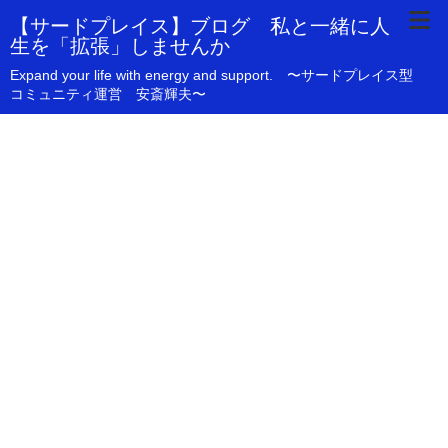
【サードプレイス】ブログ 私と一緒に人
生を「拡張」しませんか
Expand your life with energy and support. 〜サードプレイス型
コミュニティ運営 安斎輝夫〜