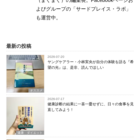
（まぐまぐ）の編集長。Facebookページお
よびグループの「サードプレイス・ラボ」
も運営中。
最新の投稿
2026-07-20
ヤングケアラー・小林実央が自分の体験を語る『希
望の光』は、是非、読んでほしい
オススメ
2026-07-17
健康診断の結果に一喜一憂せずに、日々の食事を見
直してみよう！
健康 ダイエット