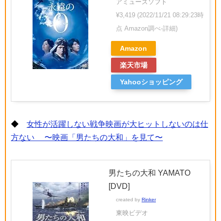
アミューズソフト
¥3,419
(2022/11/21 08:29:23時
点 Amazon調べ-
詳細)
Amazon
楽天市場
Yahooショッピング
◆
女性が活躍しない戦争映画が大ヒットしないのは仕
方ない 〜映画「男たちの大和」を見て〜
男たちの大和 YAMATO
[DVD]
created by
Rinker
東映ビデオ