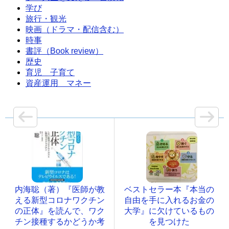
学び
旅行・観光
映画（ドラマ・配信含む）
時事
書評（Book review）
歴史
育児 子育て
資産運用 マネー
内海聡（著）『医師が教
ベストセラー本『本当の
える新型コロナワクチン
自由を手に入れるお金の
の正体』を読んで、ワク
大学』に欠けているもの
チン接種するかどうか考
を見つけた