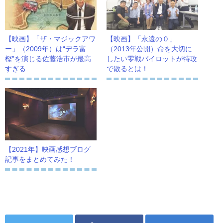
【映画】「ザ・マジックアワ
【映画】「永遠の０」
ー」（2009年）は“デラ富
（2013年公開）命を大切に
樫”を演じる佐藤浩市が最高
したい零戦パイロットが特攻
すぎる
で散るとは！
【2021年】映画感想ブログ
記事をまとめてみた！