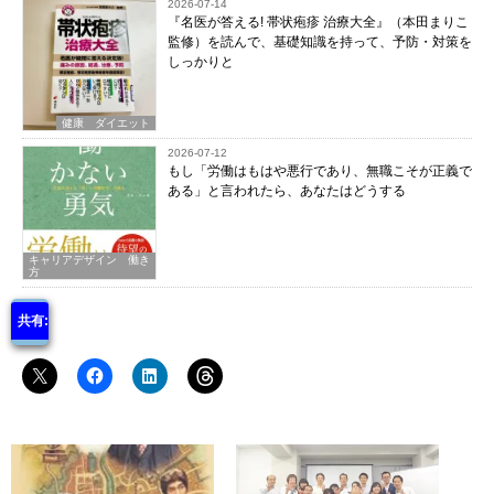
2026-07-14
『名医が答える! 帯状疱疹 治療大全』（本田まりこ
監修）を読んで、基礎知識を持って、予防・対策を
しっかりと
健康 ダイエット
2026-07-12
もし「労働はもはや悪行であり、無職こそが正義で
ある」と言われたら、あなたはどうする
キャリアデザイン 働き
方
共有: