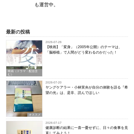
も運営中。
最新の投稿
2026-07-26
【映画】「変身」（2005年公開）のテーマは、
「脳移植」で人間がどう変わるのかだった！
映画（ドラマ・配信含
む）
2026-07-20
ヤングケアラー・小林実央が自分の体験を語る『希
望の光』は、是非、読んでほしい
オススメ
2026-07-17
健康診断の結果に一喜一憂せずに、日々の食事を見
直してみよう！