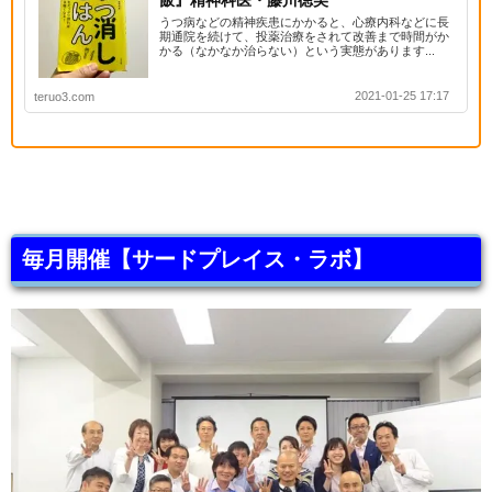
飯』精神科医・藤川徳美
うつ病などの精神疾患にかかると、心療内科などに長
期通院を続けて、投薬治療をされて改善まで時間がか
かる（なかなか治らない）という実態があります...
2021-01-25 17:17
teruo3.com
毎月開催【サードプレイス・ラボ】