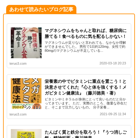
あわせて読みたいブログ記事
マグネシウムをちゃんと取れば、糖尿病に
勝てる！食べるものに気を配るしかない！
マグネシウムが足りないと言われても、なかなか理解
ができませんでした。 男性で1日約120mg、女性で約
80mgのマグネシウムが不足している...
2020-03-18 20:23
teruo3.com
栄養素の中でビタミンに重点を置こう！と
決意させてくれた『心と体を強くする！メ
ガビタミン健康法』（藤川徳美・著）
ビタミンやミネラルが身体にとって良いものだと分か
ってきています。 ただ、実際のところ、微量な存在だ
と、そこまで注力しないもの。 分子栄養...
2021-09-25 11:34
teruo3.com
たんぱく質と鉄分を取ろう！『うつ消しご