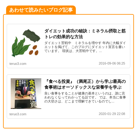
あわせて読みたいブログ記事
ダイエット成功の秘訣：ミネラル摂取と筋
トレの効果的な方法
ダイエット苦戦中 ミネラルを増やす 年内に大幅ダイ
エットを掲げて、このブログにダイエット宣言を書い
ています。 現状は、大苦戦中です。...
2016-09-06 06:25
teruo3.com
『食べる投資』（満尾正）から学ぶ最高の
食事術はオーソドックスな栄養学を学ぶ
良い食事をすることが健康の基本というのは、誰に言
われなくなってわかってる話です。 では、本当に食事
の大切さは、どこまで理解できているのでし...
2020-01-29 22:08
teruo3.com