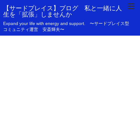
【サードプレイス】ブログ 私と一緒に人
生を「拡張」しませんか
Expand your life with energy and support. 〜サードプレイス型
コミュニティ運営 安斎輝夫〜