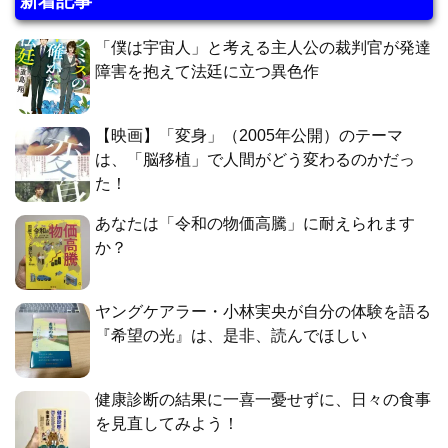
新着記事
「僕は宇宙人」と考える主人公の裁判官が発達
障害を抱えて法廷に立つ異色作
【映画】「変身」（2005年公開）のテーマ
は、「脳移植」で人間がどう変わるのかだっ
た！
あなたは「令和の物価高騰」に耐えられます
か？
ヤングケアラー・小林実央が自分の体験を語る
『希望の光』は、是非、読んでほしい
健康診断の結果に一喜一憂せずに、日々の食事
を見直してみよう！