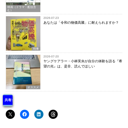
映画（ドラマ・配信含
む）
2026-07-23
あなたは「令和の物価高騰」に耐えられますか？
時事
2026-07-20
ヤングケアラー・小林実央が自分の体験を語る『希
望の光』は、是非、読んでほしい
オススメ
共有: