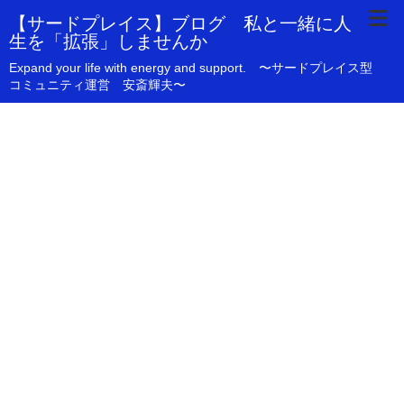
【サードプレイス】ブログ 私と一緒に人
生を「拡張」しませんか
Expand your life with energy and support. 〜サードプレイス型
コミュニティ運営 安斎輝夫〜