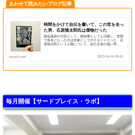
あわせて読みたいブログ記事
時間をかけて自伝を書いて、この世を去っ
た男、石原慎太郎氏は傑物だった
国会議員や大臣として、都知事としても活躍し、世間
で有名になったのは作家としてのスタートだった、石
原慎太郎という人物について、自己主張の強い男...
2023-04-04 08:41
teruo3.com
毎月開催【サードプレイス・ラボ】