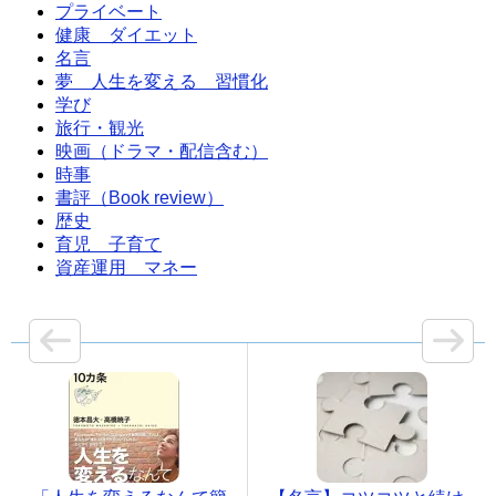
プライベート
健康 ダイエット
名言
夢 人生を変える 習慣化
学び
旅行・観光
映画（ドラマ・配信含む）
時事
書評（Book review）
歴史
育児 子育て
資産運用 マネー