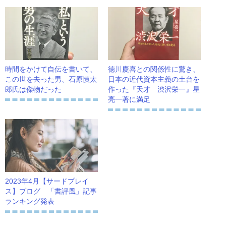
時間をかけて自伝を書いて、
徳川慶喜との関係性に驚き、
この世を去った男、石原慎太
日本の近代資本主義の土台を
郎氏は傑物だった
作った『天才 渋沢栄一』星
亮一著に満足
2023年4月【サードプレイ
ス】ブログ 「書評風」記事
ランキング発表