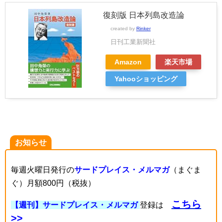
復刻版 日本列島改造論
created by
Rinker
日刊工業新聞社
Amazon
楽天市場
Yahooショッピング
お知らせ
毎週火曜日発行の
サードプレイス・メルマガ
（まぐま
ぐ）月額800円（税抜）
こちら
【週刊】サードプレイス・メルマガ
登録は
>>