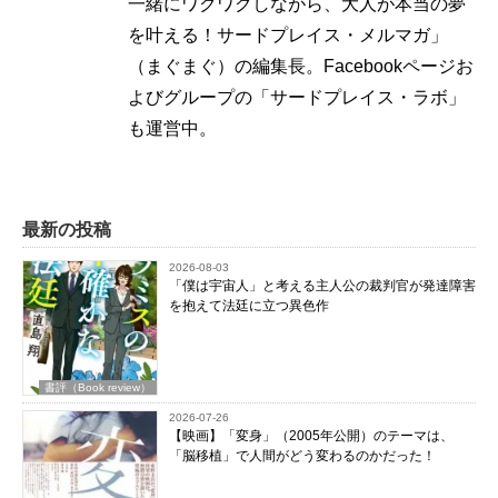
一緒にワクワクしながら、大人が本当の夢
を叶える！サードプレイス・メルマガ」
（まぐまぐ）の編集長。Facebookページお
よびグループの「サードプレイス・ラボ」
も運営中。
最新の投稿
2026-08-03
「僕は宇宙人」と考える主人公の裁判官が発達障害
を抱えて法廷に立つ異色作
書評（Book review）
2026-07-26
【映画】「変身」（2005年公開）のテーマは、
「脳移植」で人間がどう変わるのかだった！