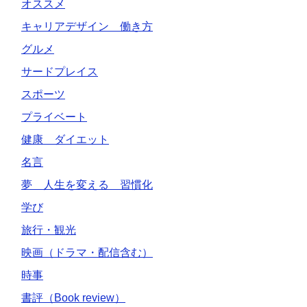
オススメ
キャリアデザイン 働き方
グルメ
サードプレイス
スポーツ
プライベート
健康 ダイエット
名言
夢 人生を変える 習慣化
学び
旅行・観光
映画（ドラマ・配信含む）
時事
書評（Book review）