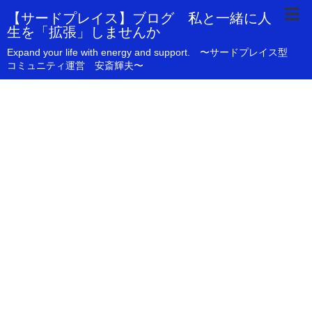
【サードプレイス】ブログ 私と一緒に人
生を「拡張」しませんか
Expand your life with energy and support. 〜サードプレイス型
コミュニティ運営 安斎輝夫〜