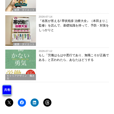
健康 ダイエット
2026-07-14
『名医が答える! 帯状疱疹 治療大全』（本田まりこ
監修）を読んで、基礎知識を持って、予防・対策を
しっかりと
健康 ダイエット
2026-07-12
もし「労働はもはや悪行であり、無職こそが正義で
ある」と言われたら、あなたはどうする
キャリアデザイン 働き
方
共有: