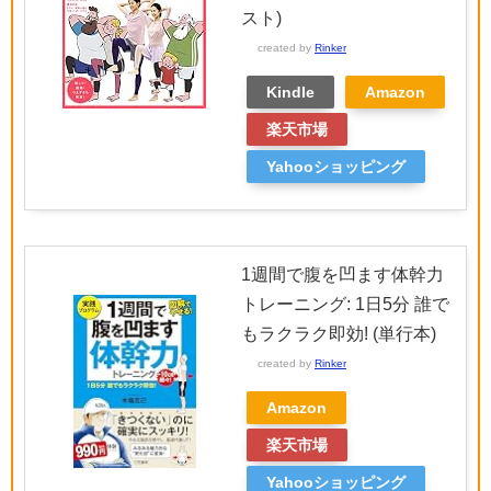
スト)
created by
Rinker
Kindle
Amazon
楽天市場
Yahooショッピング
1週間で腹を凹ます体幹力
トレーニング: 1日5分 誰で
もラクラク即効! (単行本)
created by
Rinker
Amazon
楽天市場
Yahooショッピング