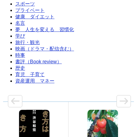
スポーツ
プライベート
健康 ダイエット
名言
夢 人生を変える 習慣化
学び
旅行・観光
映画（ドラマ・配信含む）
時事
書評（Book review）
歴史
育児 子育て
資産運用 マネー