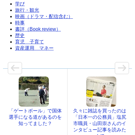
学び
旅行・観光
映画（ドラマ・配信含む）
時事
書評（Book review）
歴史
育児 子育て
資産運用 マネー
「ゲートボール」で国体
久々に雑誌を買ったのは
選手になる道があるのを
「日本一の公務員」塩尻
知ってました？
市職員・山田崇さんのイ
ンタビュー記事を読みた