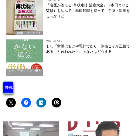
2026-07-14
『名医が答える! 帯状疱疹 治療大全』（本田まりこ
監修）を読んで、基礎知識を持って、予防・対策を
しっかりと
健康 ダイエット
2026-07-12
もし「労働はもはや悪行であり、無職こそが正義で
ある」と言われたら、あなたはどうする
キャリアデザイン 働き
方
共有: