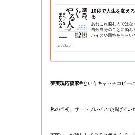
10秒で人生を変え
る
あれこれ悩む人ではな
自分自身のことに悩み
バイスや回答をもらいた
teruo3.com
夢実現応援家®︎
というキャッチコピー
私の当初、サードプレイスで掲げてい