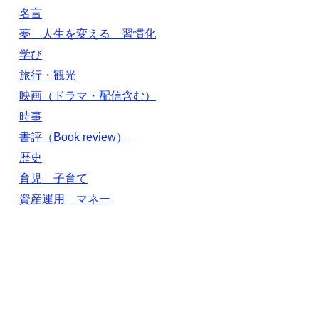
名言
夢 人生を変える 習慣化
学び
旅行・観光
映画（ドラマ・配信含む）
時事
書評（Book review）
歴史
育児 子育て
資産運用 マネー