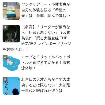
ヤングケアラー・小林実央が
自分の体験を語る『希望の
光』は、是非、読んでほしい
【名言】「リーダーが優秀な
ら、組織も悪くない」（by青
島俊作「踊る大捜査線 THE
MOVIE 2 レインボーブリッジ
を封鎖せよ!」）
ロープと２リットルペットボ
トルと背浮きで助かる！着衣
泳体験！
若き日の天才たちが全て大成
功するとは限らない！大谷翔
平世代と呼ばれた彼らは