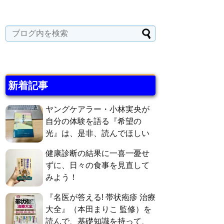
新着記事
ヤングケアラー・小林実央が
自分の体験を語る『希望の
光』は、是非、読んでほしい
健康診断の結果に一喜一憂せ
ずに、日々の食事を見直して
みよう！
『名医が答える! 帯状疱疹 治療
大全』（本田まりこ 監修）を
読んで、基礎知識を持って、