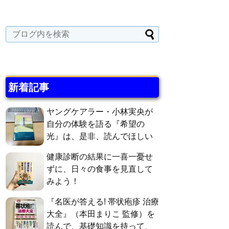
新着記事
ヤングケアラー・小林実央が
自分の体験を語る『希望の
光』は、是非、読んでほしい
健康診断の結果に一喜一憂せ
ずに、日々の食事を見直して
みよう！
『名医が答える! 帯状疱疹 治療
大全』（本田まりこ 監修）を
読んで、基礎知識を持って、