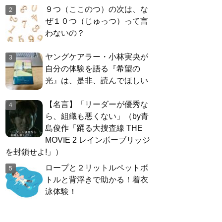
９つ（ここのつ）の次は、な
ぜ１０つ（じゅっつ）って言
わないの？
ヤングケアラー・小林実央が
自分の体験を語る『希望の
光』は、是非、読んでほしい
【名言】「リーダーが優秀な
ら、組織も悪くない」（by青
島俊作「踊る大捜査線 THE
MOVIE 2 レインボーブリッジ
を封鎖せよ!」）
ロープと２リットルペットボ
トルと背浮きで助かる！着衣
泳体験！