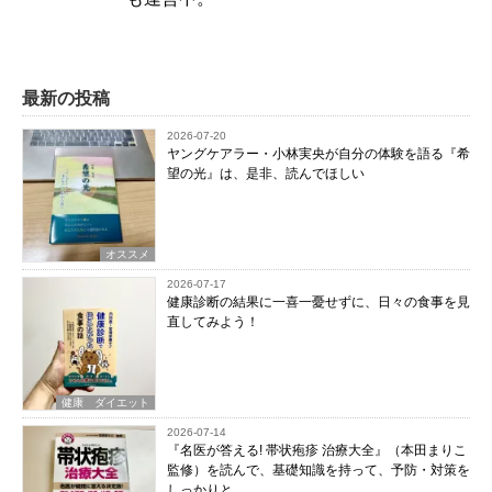
最新の投稿
2026-07-20
ヤングケアラー・小林実央が自分の体験を語る『希
望の光』は、是非、読んでほしい
オススメ
2026-07-17
健康診断の結果に一喜一憂せずに、日々の食事を見
直してみよう！
健康 ダイエット
2026-07-14
『名医が答える! 帯状疱疹 治療大全』（本田まりこ
監修）を読んで、基礎知識を持って、予防・対策を
しっかりと