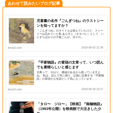
あわせて読みたいブログ記事
児童書の名作『ごんぎつね』のラストシー
ンを知ってますか？
「ごんぎつね」のタイトルは覚えていたけど、ストー
リーは忘れていた私 あらすじ（ネタバレ）として、い
たずらばかりの子狐ごんが、兵十の...
2018-09-02 21:38
teruo3.com
『平家物語』の冒頭の文章って、いつ読ん
でも素晴らしいと感じます
古典って、やはり、価値があるから残っていますよ
ね。 私は、読んで耳に残り、記憶に定着する『平家物
語』の冒頭が人生訓として気に入っています。...
2018-09-26 23:17
teruo3.com
「タロ〜 ジロ〜」【映画】『南極物語』
（1983年公開）を映画館で大泣きした少