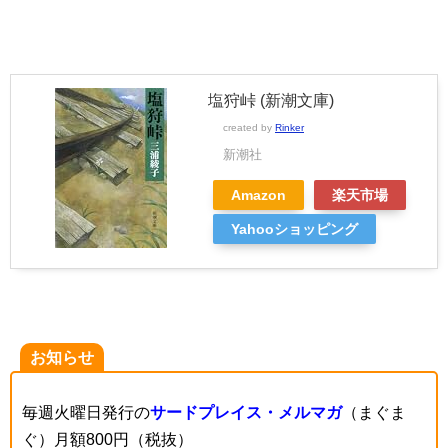
塩狩峠 (新潮文庫)
created by
Rinker
新潮社
Amazon
楽天市場
Yahooショッピング
お知らせ
毎週火曜日発行の
サードプレイス・メルマガ
（まぐま
ぐ）月額800円（税抜）