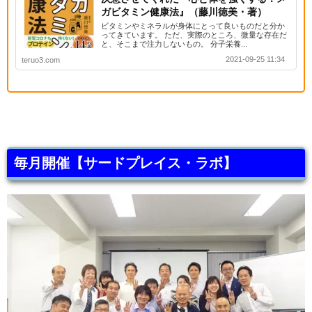
ガビタミン健康法』（藤川徳美・著）
ビタミンやミネラルが身体にとって良いものだと分か
ってきています。 ただ、実際のところ、微量な存在だ
と、そこまで注力しないもの。 分子栄養...
2021-09-25 11:34
teruo3.com
毎月開催【サードプレイス・ラボ】