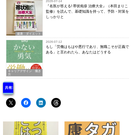
2026-07-14
『名医が答える! 帯状疱疹 治療大全』（本田まりこ
監修）を読んで、基礎知識を持って、予防・対策を
しっかりと
健康 ダイエット
2026-07-12
もし「労働はもはや悪行であり、無職こそが正義で
ある」と言われたら、あなたはどうする
キャリアデザイン 働き
方
共有: