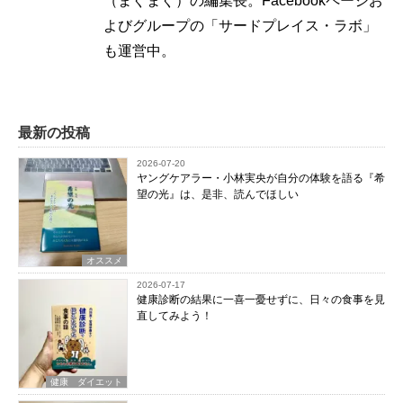
（まぐまぐ）の編集長。Facebookページお
よびグループの「サードプレイス・ラボ」
も運営中。
最新の投稿
2026-07-20
ヤングケアラー・小林実央が自分の体験を語る『希
望の光』は、是非、読んでほしい
オススメ
2026-07-17
健康診断の結果に一喜一憂せずに、日々の食事を見
直してみよう！
健康 ダイエット