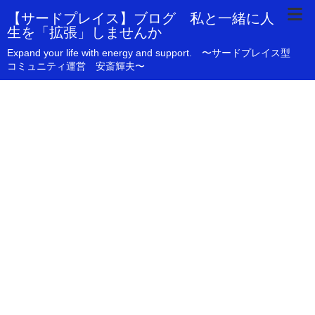
【サードプレイス】ブログ 私と一緒に人
生を「拡張」しませんか
Expand your life with energy and support. 〜サードプレイス型
コミュニティ運営 安斎輝夫〜