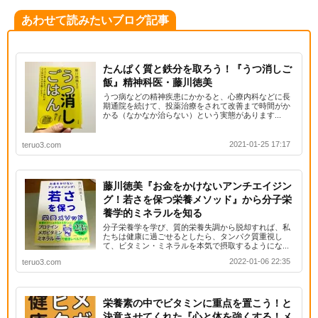
あわせて読みたいブログ記事
たんぱく質と鉄分を取ろう！『うつ消しご
飯』精神科医・藤川徳美
うつ病などの精神疾患にかかると、心療内科などに長
期通院を続けて、投薬治療をされて改善まで時間がか
かる（なかなか治らない）という実態があります...
2021-01-25 17:17
teruo3.com
藤川徳美『お金をかけないアンチエイジン
グ！若さを保つ栄養メソッド』から分子栄
養学的ミネラルを知る
分子栄養学を学び、質的栄養失調から脱却すれば、私
たちは健康に過ごせるとしたら、タンパク質重視し
て、ビタミン・ミネラルを本気で摂取するようにな...
2022-01-06 22:35
teruo3.com
栄養素の中でビタミンに重点を置こう！と
決意させてくれた『心と体を強くする！メ