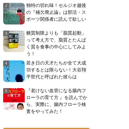
独特の切れ味！セルジオ越後
の『補欠廃止論』は部活・ス
ポーツ関係者に読んで欲しい
糖質制限よりも「脂質起動」
って考え方で、脂質とたんぱ
く質を食事の中心にしてみよ
う！
若き日の天才たちが全て大成
功するとは限らない！大谷翔
平世代と呼ばれた彼らは
『老けない血管になる腸内フ
ローラの育て方 』を読んでか
ら、実際に、腸内フローラ検
査をやってみた！