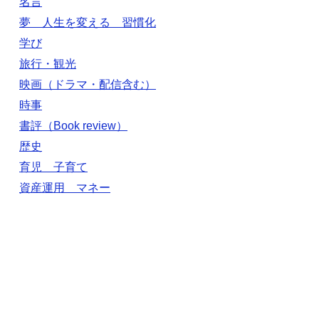
名言
夢 人生を変える 習慣化
学び
旅行・観光
映画（ドラマ・配信含む）
時事
書評（Book review）
歴史
育児 子育て
資産運用 マネー