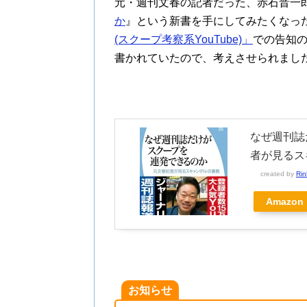
元・週刊文春の記者だった、赤石晋一
か
』という新書を手にしてみたくなっ
(スクープ考察系YouTube)」
での告知
書かれていたので、考えさせられまし
なぜ週刊誌
者が見るスキ
created by
Rin
Amazon
お知らせ