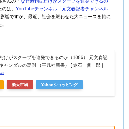
郎さんの『
なぜ週刊誌だけがスクープを連発できるの
たのは、
YouTubeチャンネル「元文春記者チャンネル
の影響ですが、最近、社会を賑わせた大ニュースを軸に
た。
だけがスクープを連発できるのか（1086） 元文春記
ャンダルの裏側 （平凡社新書） [ 赤石 晋一郎 ]
ker
楽天市場
Yahooショッピング