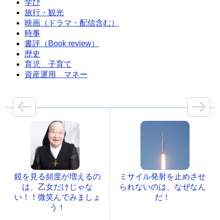
学び
旅行・観光
映画（ドラマ・配信含む）
時事
書評（Book review）
歴史
育児 子育て
資産運用 マネー
鏡を見る頻度が増えるの
ミサイル発射を止めさせ
は、乙女だけじゃな
られないのは、なぜなん
い！！微笑んでみましょ
だ！
う！