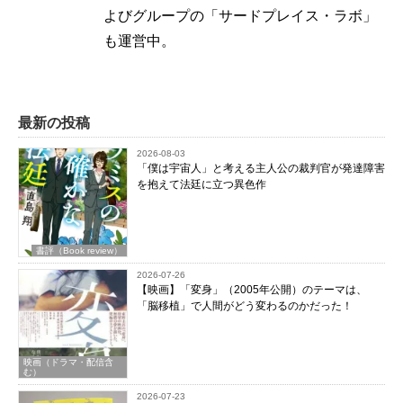
よびグループの「サードプレイス・ラボ」
も運営中。
最新の投稿
2026-08-03
「僕は宇宙人」と考える主人公の裁判官が発達障害
を抱えて法廷に立つ異色作
書評（Book review）
2026-07-26
【映画】「変身」（2005年公開）のテーマは、
「脳移植」で人間がどう変わるのかだった！
映画（ドラマ・配信含
む）
2026-07-23