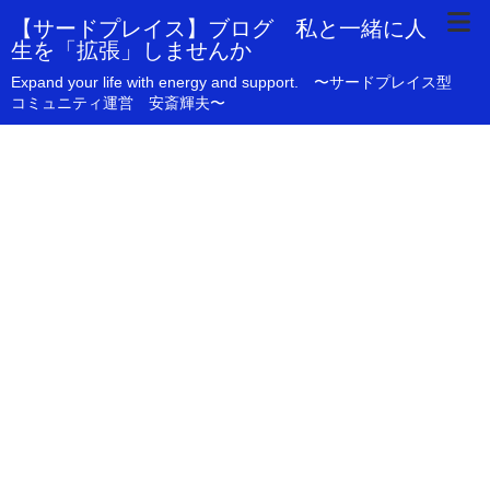
【サードプレイス】ブログ 私と一緒に人
生を「拡張」しませんか
Expand your life with energy and support. 〜サードプレイス型
コミュニティ運営 安斎輝夫〜