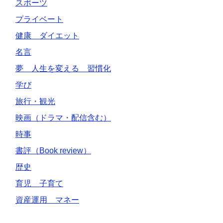
スポーツ
プライベート
健康 ダイエット
名言
夢 人生を変える 習慣化
学び
旅行・観光
映画（ドラマ・配信含む）
時事
書評（Book review）
歴史
育児 子育て
資産運用 マネー