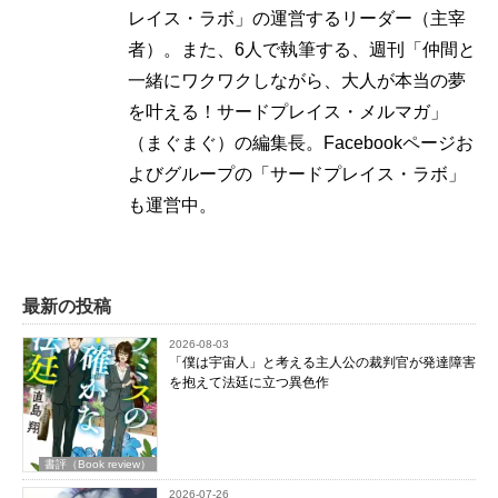
レイス・ラボ」の運営するリーダー（主宰
者）。また、6人で執筆する、週刊「仲間と
一緒にワクワクしながら、大人が本当の夢
を叶える！サードプレイス・メルマガ」
（まぐまぐ）の編集長。Facebookページお
よびグループの「サードプレイス・ラボ」
も運営中。
最新の投稿
2026-08-03
「僕は宇宙人」と考える主人公の裁判官が発達障害
を抱えて法廷に立つ異色作
書評（Book review）
2026-07-26