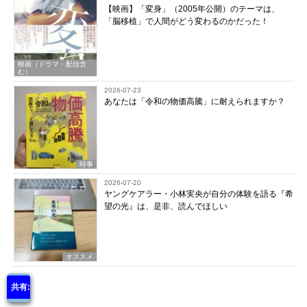
【映画】「変身」（2005年公開）のテーマは、
「脳移植」で人間がどう変わるのかだった！
映画（ドラマ・配信含
む）
2026-07-23
あなたは「令和の物価高騰」に耐えられますか？
時事
2026-07-20
ヤングケアラー・小林実央が自分の体験を語る『希
望の光』は、是非、読んでほしい
オススメ
共有: