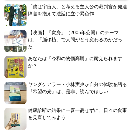
「僕は宇宙人」と考える主人公の裁判官が発達
障害を抱えて法廷に立つ異色作
【映画】「変身」（2005年公開）のテーマ
は、「脳移植」で人間がどう変わるのかだっ
た！
あなたは「令和の物価高騰」に耐えられます
か？
ヤングケアラー・小林実央が自分の体験を語る
『希望の光』は、是非、読んでほしい
健康診断の結果に一喜一憂せずに、日々の食事
を見直してみよう！