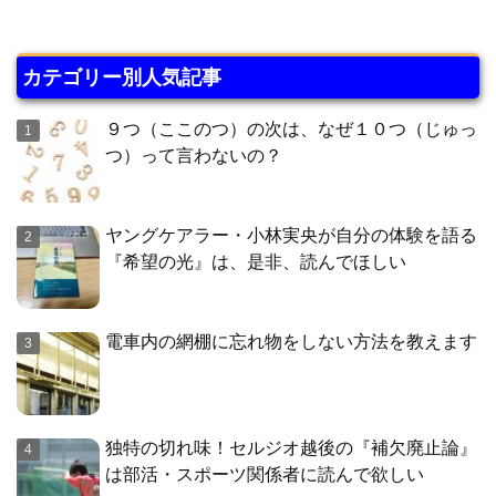
カテゴリー別人気記事
９つ（ここのつ）の次は、なぜ１０つ（じゅっ
つ）って言わないの？
ヤングケアラー・小林実央が自分の体験を語る
『希望の光』は、是非、読んでほしい
電車内の網棚に忘れ物をしない方法を教えます
独特の切れ味！セルジオ越後の『補欠廃止論』
は部活・スポーツ関係者に読んで欲しい