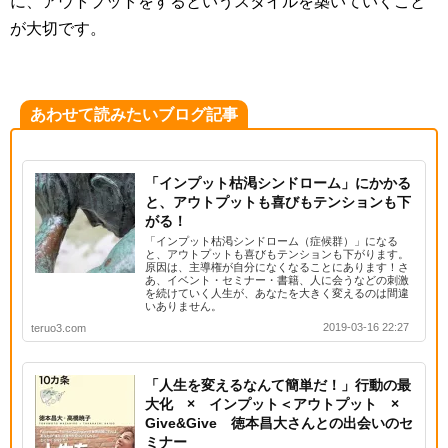
に、アウトプットをするというスタイルを築いていくこと
が大切です。
あわせて読みたいブログ記事
「インプット枯渇シンドローム」にかかる
と、アウトプットも喜びもテンションも下
がる！
「インプット枯渇シンドローム（症候群）」になる
と、アウトプットも喜びもテンションも下がります。
原因は、主導権が自分になくなることにあります！さ
あ、イベント・セミナー・書籍、人に会うなどの刺激
を続けていく人生が、あなたを大きく変えるのは間違
いありません。
2019-03-16 22:27
teruo3.com
「人生を変えるなんて簡単だ！」行動の最
大化 × インプット＜アウトプット ×
Give&Give 徳本昌大さんとの出会いのセ
ミナー