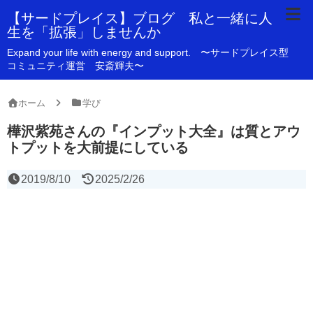
【サードプレイス】ブログ 私と一緒に人
生を「拡張」しませんか
Expand your life with energy and support. 〜サードプレイス型
コミュニティ運営 安斎輝夫〜
ホーム
学び
樺沢紫苑さんの『インプット大全』は質とアウ
トプットを大前提にしている
2019/8/10
2025/2/26