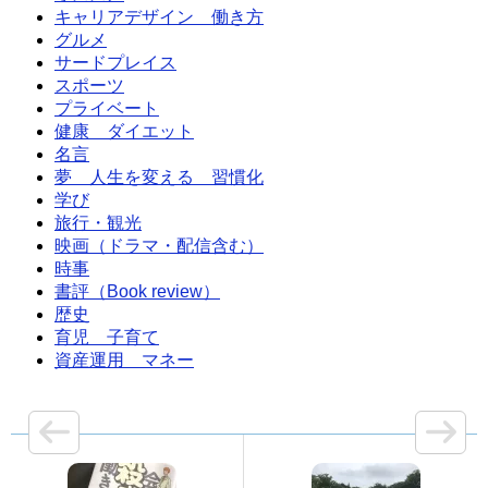
キャリアデザイン 働き方
グルメ
サードプレイス
スポーツ
プライベート
健康 ダイエット
名言
夢 人生を変える 習慣化
学び
旅行・観光
映画（ドラマ・配信含む）
時事
書評（Book review）
歴史
育児 子育て
資産運用 マネー