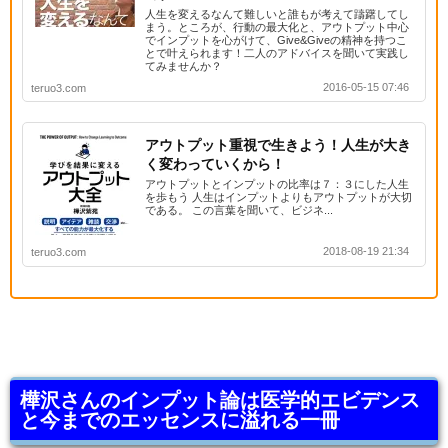
人生を変えるなんて難しいと誰もが考えて躊躇してし
まう。ところが、行動の最大化と、アウトプット中心
でインプットを心がけて、Give&Giveの精神を持つこ
とで叶えられます！二人のアドバイスを聞いて実践し
てみませんか？
2016-05-15 07:46
teruo3.com
アウトプット重視で生きよう！人生が大き
く変わっていくから！
アウトプットとインプットの比率は７：３にした人生
を歩もう 人生はインプットよりもアウトプットが大切
である。 この言葉を聞いて、ビジネ...
2018-08-19 21:34
teruo3.com
樺沢さんのインプット論は医学的エビデンス
と今までのエッセンスに溢れる一冊