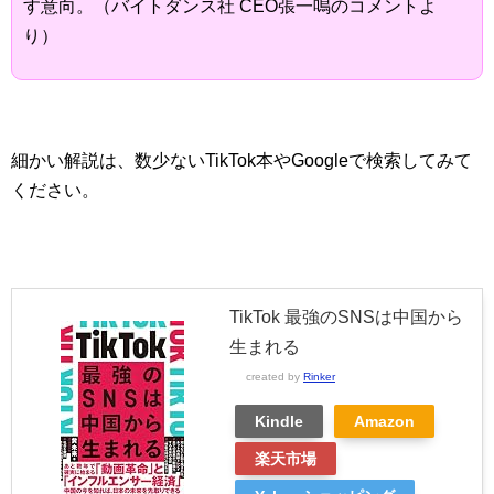
す意向。（バイトダンス社 CEO張一鳴のコメントよ
り）
細かい解説は、数少ないTikTok本やGoogleで検索してみて
ください。
TikTok 最強のSNSは中国から
生まれる
created by
Rinker
Kindle
Amazon
楽天市場