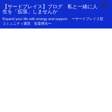
【サードプレイス】ブログ 私と一緒に人
生を「拡張」しませんか
Expand your life with energy and support. 〜サードプレイス型
コミュニティ運営 安斎輝夫〜