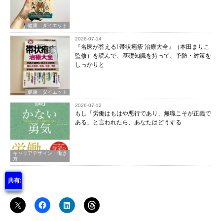
健康 ダイエット
2026-07-14
『名医が答える! 帯状疱疹 治療大全』（本田まりこ
監修）を読んで、基礎知識を持って、予防・対策を
しっかりと
健康 ダイエット
2026-07-12
もし「労働はもはや悪行であり、無職こそが正義で
ある」と言われたら、あなたはどうする
キャリアデザイン 働き
方
共有: