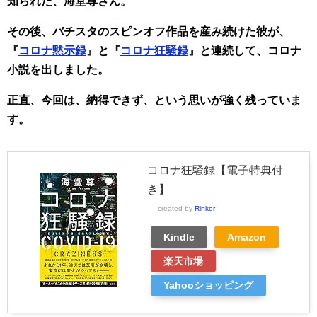
知られた、海堂尊さん。
その後、バチスタのスピンオフ作品を産み続けた彼が、
『
コロナ黙示録
』と『
コロナ狂騒録
』と連続して、コロナ
小説を出しました。
正直、今回は、納得できず、という思いが強く残っていま
す。
コロナ狂騒録【電子特典付
き】
created by
Rinker
Kindle
Amazon
楽天市場
Yahooショッピング