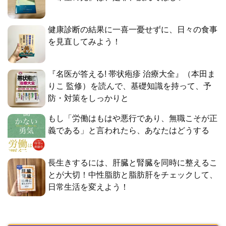
健康診断の結果に一喜一憂せずに、日々の食事
を見直してみよう！
『名医が答える! 帯状疱疹 治療大全』（本田ま
りこ 監修）を読んで、基礎知識を持って、予
防・対策をしっかりと
もし「労働はもはや悪行であり、無職こそが正
義である」と言われたら、あなたはどうする
長生きするには、肝臓と腎臓を同時に整えるこ
とが大切！中性脂肪と脂肪肝をチェックして、
日常生活を変えよう！