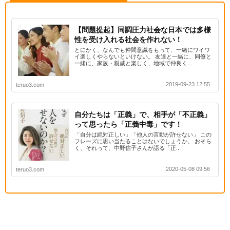
【問題提起】同調圧力社会な日本では多様
性を受け入れる社会を作れない！
とにかく、なんでも仲間意識をもって、一緒にワイワ
イ楽しくやらないといけない。 友達と一緒に、同僚と
一緒に、家族・親戚と楽しく、地域で仲良く...
2019-09-23 12:55
teruo3.com
自分たちは「正義」で、相手が「不正義」
って思ったら「正義中毒」です！
「自分は絶対正しい」「他人の言動が許せない」 この
フレーズに思い当たることはないでしょうか。 おそら
く、それって、中野信子さんが語る「正...
2020-05-08 09:56
teruo3.com