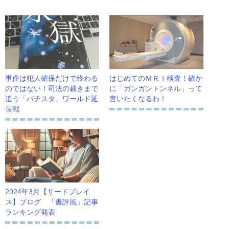
事件は犯人確保だけで終わる
はじめてのＭＲＩ検査！確か
のではない！司法の裁きまで
に「ガンガントンネル」って
追う「バチスタ」ワールド延
言いたくなるわ！
長戦
2024年3月【サードプレイ
ス】ブログ 「書評風」記事
ランキング発表