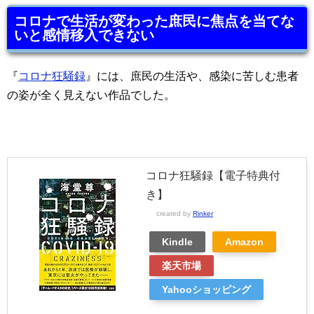
コロナで生活が変わった庶民に焦点を当てな
いと感情移入できない
『
コロナ狂騒録
』には、庶民の生活や、感染に苦しむ患者
の姿が全く見えない作品でした。
コロナ狂騒録【電子特典付
き】
created by
Rinker
Kindle
Amazon
楽天市場
Yahooショッピング