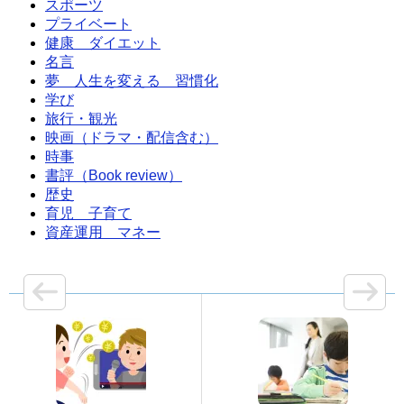
スポーツ
プライベート
健康 ダイエット
名言
夢 人生を変える 習慣化
学び
旅行・観光
映画（ドラマ・配信含む）
時事
書評（Book review）
歴史
育児 子育て
資産運用 マネー