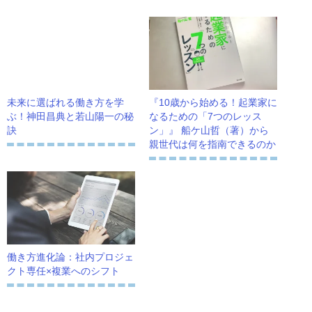
未来に選ばれる働き方を学
『10歳から始める！起業家に
ぶ！神田昌典と若山陽一の秘
なるための「7つのレッス
訣
ン」』 船ケ山哲（著）から
親世代は何を指南できるのか
働き方進化論：社内プロジェ
クト専任×複業へのシフト