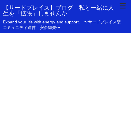
【サードプレイス】ブログ 私と一緒に人
生を「拡張」しませんか
Expand your life with energy and support. 〜サードプレイス型
コミュニティ運営 安斎輝夫〜