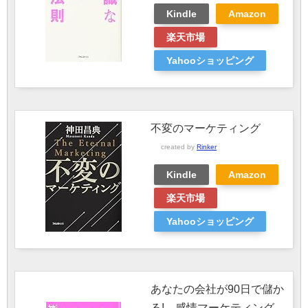
Kindle
Amazon
楽天市場
Yahooショッピング
不変のマーケティング
created by
Rinker
Kindle
Amazon
楽天市場
Yahooショッピング
あなたの会社が90日で儲か
る!―感情マーケティング