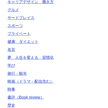
キャリアデザイン 働き方
グルメ
サードプレイス
スポーツ
プライベート
健康 ダイエット
名言
夢 人生を変える 習慣化
学び
旅行・観光
映画（ドラマ・配信含む）
時事
書評（Book review）
歴史