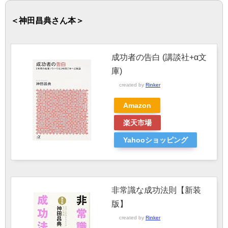
＜神田昌典さん本＞
成功者の告白 (講談社+α文
庫)
created by
Rinker
Amazon
楽天市場
Yahooショッピング
非常識な成功法則【新装
版】
created by
Rinker