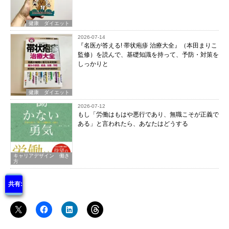
健康 ダイエット
2026-07-14
『名医が答える! 帯状疱疹 治療大全』（本田まりこ
監修）を読んで、基礎知識を持って、予防・対策を
しっかりと
健康 ダイエット
2026-07-12
もし「労働はもはや悪行であり、無職こそが正義で
ある」と言われたら、あなたはどうする
キャリアデザイン 働き
方
共有: