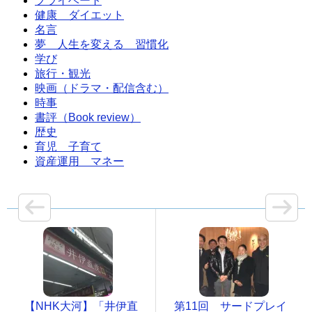
プライベート
健康 ダイエット
名言
夢 人生を変える 習慣化
学び
旅行・観光
映画（ドラマ・配信含む）
時事
書評（Book review）
歴史
育児 子育て
資産運用 マネー
【NHK大河】「井伊直
第11回 サードプレイ