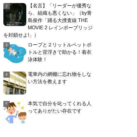
【名言】「リーダーが優秀な
ら、組織も悪くない」（by青
島俊作「踊る大捜査線 THE
MOVIE 2 レインボーブリッジ
を封鎖せよ!」）
ロープと２リットルペットボ
トルと背浮きで助かる！着衣
泳体験！
電車内の網棚に忘れ物をしな
い方法を教えます
本気で自分を叱ってくれる人
ってありがたい存在です