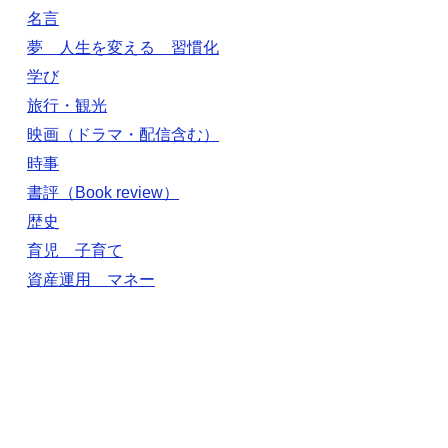
名言
夢 人生を変える 習慣化
学び
旅行・観光
映画（ドラマ・配信含む）
時事
書評（Book review）
歴史
育児 子育て
資産運用 マネー