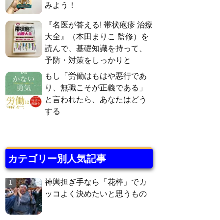
みよう！
『名医が答える! 帯状疱疹 治療
大全』（本田まりこ 監修）を
読んで、基礎知識を持って、
予防・対策をしっかりと
もし「労働はもはや悪行であ
り、無職こそが正義である」
と言われたら、あなたはどう
する
カテゴリー別人気記事
神輿担ぎ手なら「花棒」でカ
ッコよく決めたいと思うもの