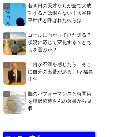
若き日の天才たちが全て大成
功するとは限らない！大谷翔
平世代と呼ばれた彼らは
ゴールに向かってひた走る？
状況に応じて変化する？どち
らを選ぶか？
「何か不満を感じたら そこ
に自分の出番がある」by 福島
正伸
脳のパフォーマンスと時間術
を樺沢紫苑さんの著書から吸
収