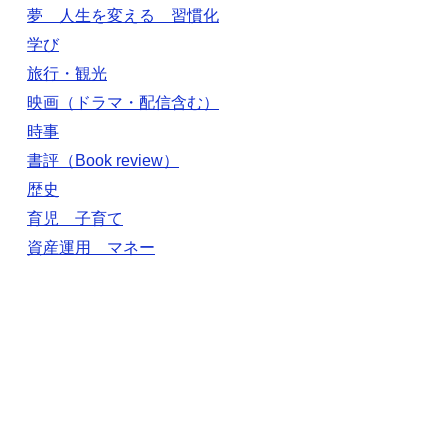
夢 人生を変える 習慣化
学び
旅行・観光
映画（ドラマ・配信含む）
時事
書評（Book review）
歴史
育児 子育て
資産運用 マネー