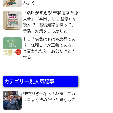
みよう！
『名医が答える! 帯状疱疹 治療
大全』（本田まりこ 監修）を
読んで、基礎知識を持って、
予防・対策をしっかりと
もし「労働はもはや悪行であ
り、無職こそが正義である」
と言われたら、あなたはどう
する
カテゴリー別人気記事
神輿担ぎ手なら「花棒」でカ
ッコよく決めたいと思うもの