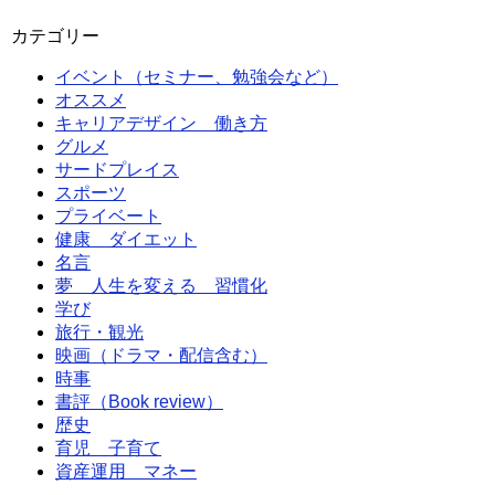
カテゴリー
イベント（セミナー、勉強会など）
オススメ
キャリアデザイン 働き方
グルメ
サードプレイス
スポーツ
プライベート
健康 ダイエット
名言
夢 人生を変える 習慣化
学び
旅行・観光
映画（ドラマ・配信含む）
時事
書評（Book review）
歴史
育児 子育て
資産運用 マネー