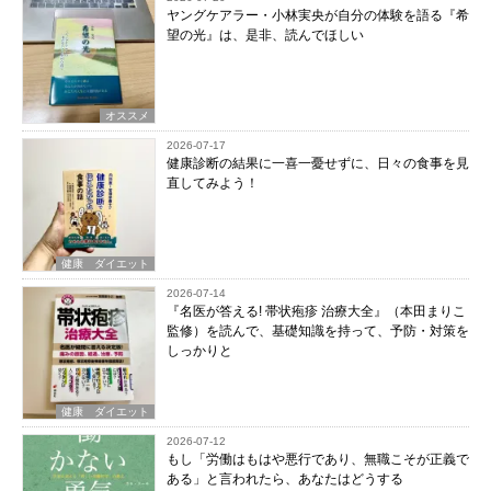
ヤングケアラー・小林実央が自分の体験を語る『希
望の光』は、是非、読んでほしい
オススメ
2026-07-17
健康診断の結果に一喜一憂せずに、日々の食事を見
直してみよう！
健康 ダイエット
2026-07-14
『名医が答える! 帯状疱疹 治療大全』（本田まりこ
監修）を読んで、基礎知識を持って、予防・対策を
しっかりと
健康 ダイエット
2026-07-12
もし「労働はもはや悪行であり、無職こそが正義で
ある」と言われたら、あなたはどうする