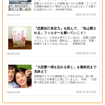
恋愛コンサルタントの高橋 あいさんの著書『１ミリで
も距離を縮めたい“彼女”になる がんばらなくても愛さ
れる恋のルール 』をKindleで読み...
2020-06-10 12:44
teruo3.com
『恋愛自己肯定力』を読んで、「私は愛さ
れる」フィルターを磨いていこう！
「私なんて」と自分を卑下しているのに、恋愛に頑張
ろうとしている女性（男性も）。 彼女たちが、恋愛・
結婚がうまくいかないのには、「恋愛自己肯...
2020-09-02 13:15
teruo3.com
「大恋愛〜僕を忘れる君と」を最終回まで
見終えて
恋愛物のドラマを感情移入して見れるのは、若い時、
２０代までが限界だと感じていました。 今回、「大恋
愛〜僕を忘れる君と」は久々に気持ちが入り...
2018-12-16 15:55
teruo3.com