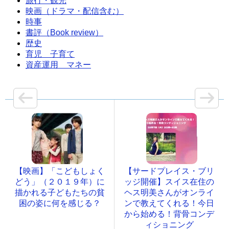
旅行・観光
映画（ドラマ・配信含む）
時事
書評（Book review）
歴史
育児 子育て
資産運用 マネー
【映画】「こどもしょく
【サードプレイス・ブリ
どう」（２０１９年）に
ッジ開催】スイス在住の
描かれる子どもたちの貧
ヘス明美さんがオンライ
困の姿に何を感じる？
ンで教えてくれる！今日
から始める！背骨コンデ
ィショニング