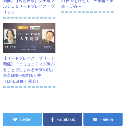
開催】【W前夜祭】女子道マ
21日間を終えて 〜準備・実
ルシェ＆サードプレイス・ブ
施・反省〜
リッジ
【サードプレイス・ブリッジ
開催】「コミュニティが繋が
ることで生まれる未来の話」
安斎輝夫×橋本ゆり香
（LIFESHIFT 夜会）