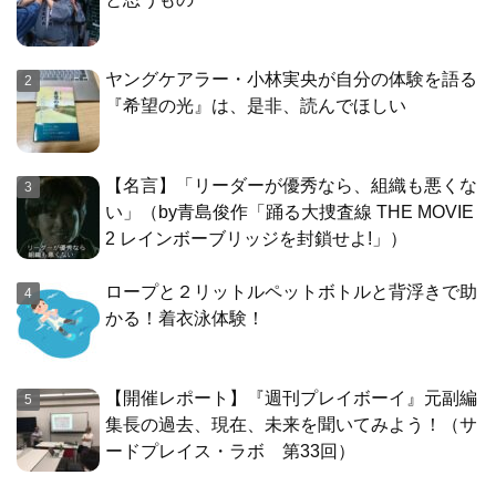
ヤングケアラー・小林実央が自分の体験を語る
『希望の光』は、是非、読んでほしい
【名言】「リーダーが優秀なら、組織も悪くな
い」（by青島俊作「踊る大捜査線 THE MOVIE
2 レインボーブリッジを封鎖せよ!」）
ロープと２リットルペットボトルと背浮きで助
かる！着衣泳体験！
【開催レポート】『週刊プレイボーイ』元副編
集長の過去、現在、未来を聞いてみよう！（サ
ードプレイス・ラボ 第33回）