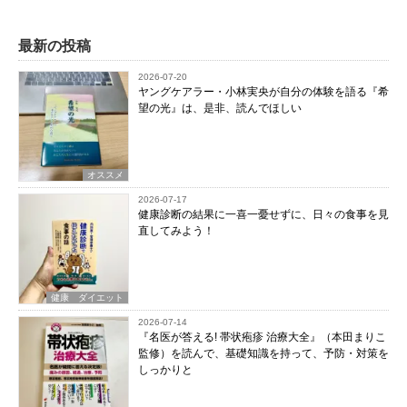
最新の投稿
2026-07-20
ヤングケアラー・小林実央が自分の体験を語る『希
望の光』は、是非、読んでほしい
オススメ
2026-07-17
健康診断の結果に一喜一憂せずに、日々の食事を見
直してみよう！
健康 ダイエット
2026-07-14
『名医が答える! 帯状疱疹 治療大全』（本田まりこ
監修）を読んで、基礎知識を持って、予防・対策を
しっかりと