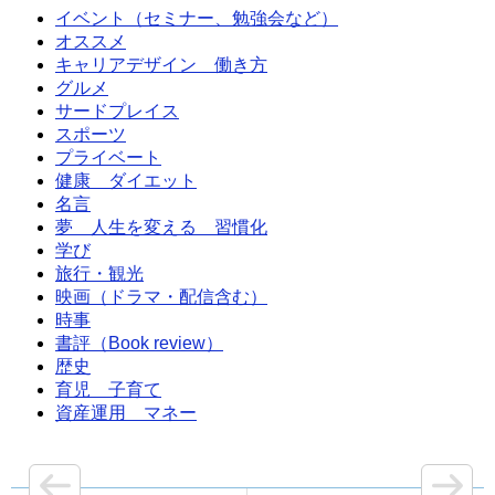
イベント（セミナー、勉強会など）
オススメ
キャリアデザイン 働き方
グルメ
サードプレイス
スポーツ
プライベート
健康 ダイエット
名言
夢 人生を変える 習慣化
学び
旅行・観光
映画（ドラマ・配信含む）
時事
書評（Book review）
歴史
育児 子育て
資産運用 マネー