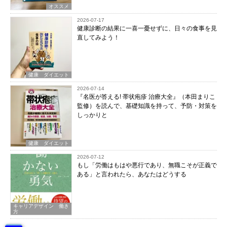
オススメ
2026-07-17
健康診断の結果に一喜一憂せずに、日々の食事を見
直してみよう！
健康 ダイエット
2026-07-14
『名医が答える! 帯状疱疹 治療大全』（本田まりこ
監修）を読んで、基礎知識を持って、予防・対策を
しっかりと
健康 ダイエット
2026-07-12
もし「労働はもはや悪行であり、無職こそが正義で
ある」と言われたら、あなたはどうする
キャリアデザイン 働き
方