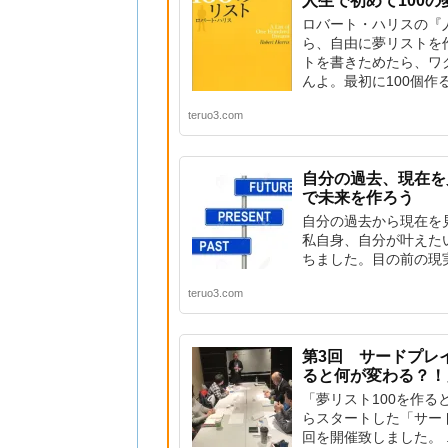
人生で初めて100
ロバート・ハリスの『
ら、自由に夢リストを
トを書きためたら、ワ
んよ。最初に100個
teruo3.com
自分の過去、現在を
で未来を作ろう
自分の過去から現在を
私自身、自分が叶えた
ちました。目の前の現実
teruo3.com
第3回 サードプレ
ると何が変わる？！
「夢リスト100を作る
らスタートした「サー
回を開催致しました。 ..