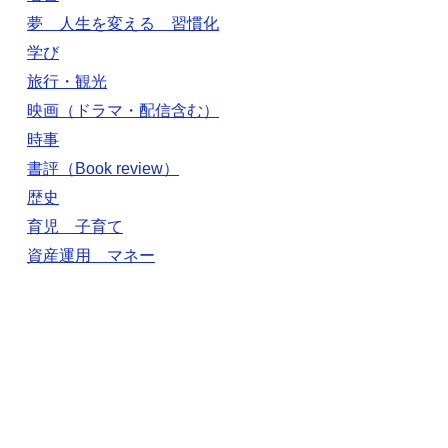
夢 人生を変える 習慣化
学び
旅行・観光
映画（ドラマ・配信含む）
時事
書評（Book review）
歴史
育児 子育て
資産運用 マネー