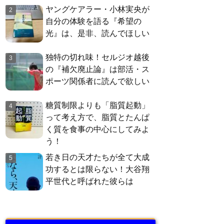
ヤングケアラー・小林実央が
自分の体験を語る『希望の
光』は、是非、読んでほしい
独特の切れ味！セルジオ越後
の『補欠廃止論』は部活・ス
ポーツ関係者に読んで欲しい
糖質制限よりも「脂質起動」
って考え方で、脂質とたんぱ
く質を食事の中心にしてみよ
う！
若き日の天才たちが全て大成
功するとは限らない！大谷翔
平世代と呼ばれた彼らは