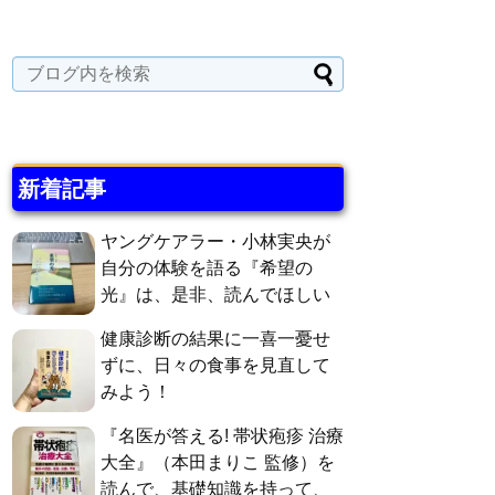
新着記事
ヤングケアラー・小林実央が
自分の体験を語る『希望の
光』は、是非、読んでほしい
健康診断の結果に一喜一憂せ
ずに、日々の食事を見直して
みよう！
『名医が答える! 帯状疱疹 治療
大全』（本田まりこ 監修）を
読んで、基礎知識を持って、