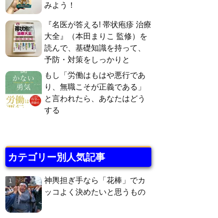
みよう！
『名医が答える! 帯状疱疹 治療
大全』（本田まりこ 監修）を
読んで、基礎知識を持って、
予防・対策をしっかりと
もし「労働はもはや悪行であ
り、無職こそが正義である」
と言われたら、あなたはどう
する
カテゴリー別人気記事
神輿担ぎ手なら「花棒」でカ
ッコよく決めたいと思うもの