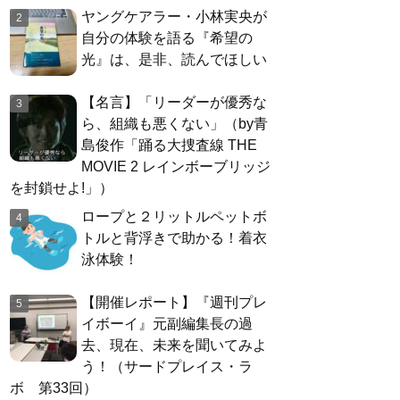
ヤングケアラー・小林実央が
自分の体験を語る『希望の
光』は、是非、読んでほしい
【名言】「リーダーが優秀な
ら、組織も悪くない」（by青
島俊作「踊る大捜査線 THE
MOVIE 2 レインボーブリッジ
を封鎖せよ!」）
ロープと２リットルペットボ
トルと背浮きで助かる！着衣
泳体験！
【開催レポート】『週刊プレ
イボーイ』元副編集長の過
去、現在、未来を聞いてみよ
う！（サードプレイス・ラ
ボ 第33回）