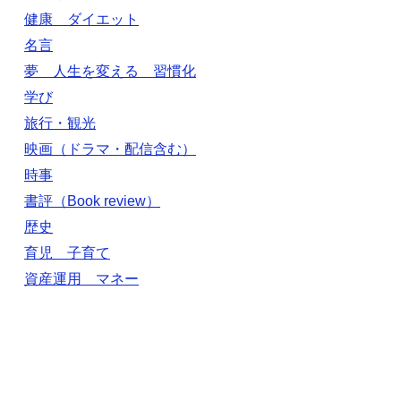
健康 ダイエット
名言
夢 人生を変える 習慣化
学び
旅行・観光
映画（ドラマ・配信含む）
時事
書評（Book review）
歴史
育児 子育て
資産運用 マネー