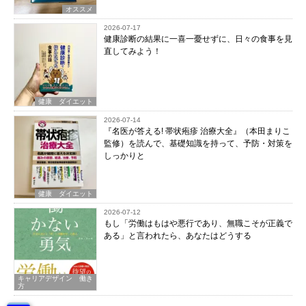
オススメ
2026-07-17
健康診断の結果に一喜一憂せずに、日々の食事を見
直してみよう！
健康 ダイエット
2026-07-14
『名医が答える! 帯状疱疹 治療大全』（本田まりこ
監修）を読んで、基礎知識を持って、予防・対策を
しっかりと
健康 ダイエット
2026-07-12
もし「労働はもはや悪行であり、無職こそが正義で
ある」と言われたら、あなたはどうする
キャリアデザイン 働き
方