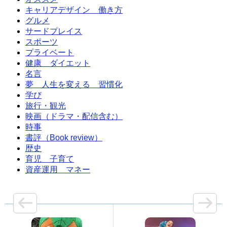
キャリアデザイン 働き方
グルメ
サードプレイス
スポーツ
プライベート
健康 ダイエット
名言
夢 人生を変える 習慣化
学び
旅行・観光
映画（ドラマ・配信含む）
時事
書評（Book review）
歴史
育児 子育て
資産運用 マネー