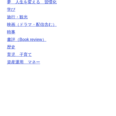
夢 人生を変える 習慣化
学び
旅行・観光
映画（ドラマ・配信含む）
時事
書評（Book review）
歴史
育児 子育て
資産運用 マネー