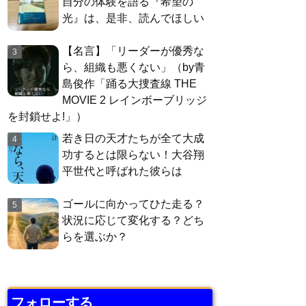
自分の体験を語る『希望の
光』は、是非、読んでほしい
【名言】「リーダーが優秀な
ら、組織も悪くない」（by青
島俊作「踊る大捜査線 THE
MOVIE 2 レインボーブリッジ
を封鎖せよ!」）
若き日の天才たちが全て大成
功するとは限らない！大谷翔
平世代と呼ばれた彼らは
ゴールに向かってひた走る？
状況に応じて変化する？どち
らを選ぶか？
フォローする