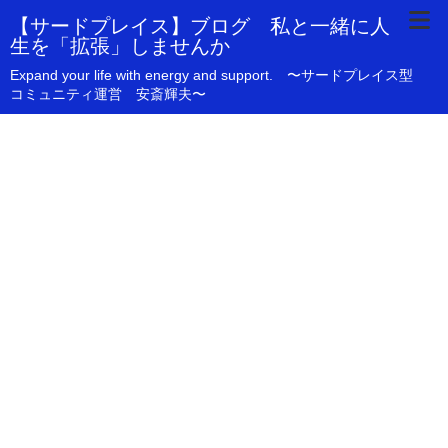
【サードプレイス】ブログ 私と一緒に人
生を「拡張」しませんか
Expand your life with energy and support. 〜サードプレイス型
コミュニティ運営 安斎輝夫〜