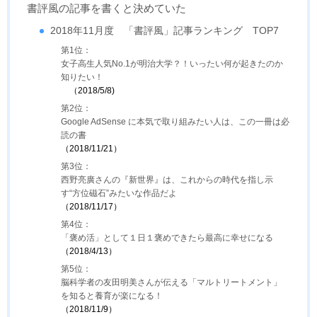
書評風の記事を書くと決めていた
2018年11月度 「書評風」記事ランキング TOP7
第1位：
女子高生人気No.1が明治大学？！いったい何が起きたのか
知りたい！
（2018/5/8)
第2位：
Google AdSense に本気で取り組みたい人は、この一冊は必
読の書
（2018/11/21）
第3位：
西野亮廣さんの『新世界』は、これからの時代を指し示
す“方位磁石”みたいな作品だよ
（
2018/11/17）
第4位：
「褒め活」として１日１褒めできたら最高に幸せになる
（2018/4/13）
第5位：
脳科学者の友田明美さんが伝える「マルトリートメント」
を知ると養育が楽になる！
（2018/11/9）