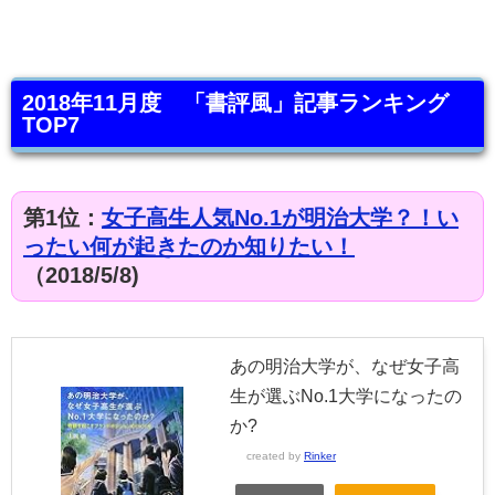
2018年11月度 「書評風」記事ランキング
TOP7
第1位：
女子高生人気No.1が明治大学？！い
ったい何が起きたのか知りたい！
（2018/5/8)
あの明治大学が、なぜ女子高
生が選ぶNo.1大学になったの
か?
created by
Rinker