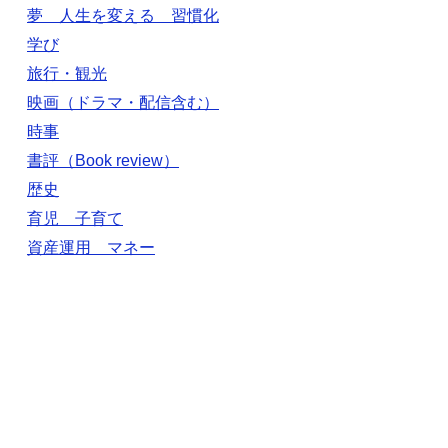
夢 人生を変える 習慣化
学び
旅行・観光
映画（ドラマ・配信含む）
時事
書評（Book review）
歴史
育児 子育て
資産運用 マネー