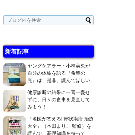
新着記事
ヤングケアラー・小林実央が
自分の体験を語る『希望の
光』は、是非、読んでほしい
健康診断の結果に一喜一憂せ
ずに、日々の食事を見直して
みよう！
『名医が答える! 帯状疱疹 治療
大全』（本田まりこ 監修）を
読んで、基礎知識を持って、