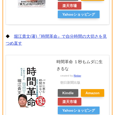
楽天市場
Yahooショッピング
◆
堀江貴文(著)『時間革命』で自分時間の大切さを見
つめ直す
時間革命 １秒もムダに生
きるな
created by
Rinker
朝日新聞出版
Kindle
Amazon
楽天市場
Yahooショッピング