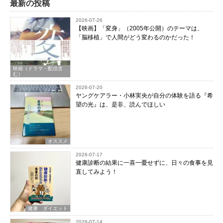
最新の投稿
2026-07-26
【映画】「変身」（2005年公開）のテーマは、
「脳移植」で人間がどう変わるのかだった！
映画（ドラマ・配信含
む）
2026-07-20
ヤングケアラー・小林実央が自分の体験を語る『希
望の光』は、是非、読んでほしい
オススメ
2026-07-17
健康診断の結果に一喜一憂せずに、日々の食事を見
直してみよう！
健康 ダイエット
2026-07-14