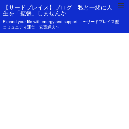
【サードプレイス】ブログ 私と一緒に人
生を「拡張」しませんか
Expand your life with energy and support. 〜サードプレイス型
コミュニティ運営 安斎輝夫〜