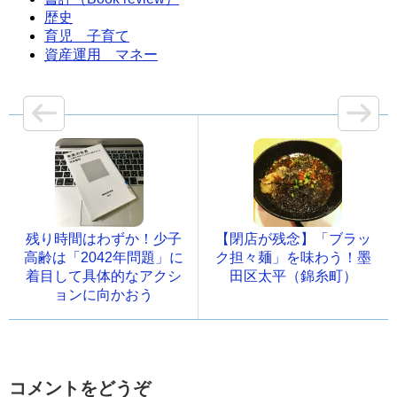
歴史
育児 子育て
資産運用 マネー
残り時間はわずか！少子
【閉店が残念】「ブラッ
高齢は「2042年問題」に
ク担々麺」を味わう！墨
着目して具体的なアクシ
田区太平（錦糸町）
ョンに向かおう
コメントをどうぞ