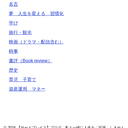
名言
夢 人生を変える 習慣化
学び
旅行・観光
映画（ドラマ・配信含む）
時事
書評（Book review）
歴史
育児 子育て
資産運用 マネー
© 2016
【サードプレイス】ブログ 私と一緒に人生を「拡張」しません