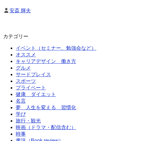
安斎 輝夫
カテゴリー
イベント（セミナー、勉強会など）
オススメ
キャリアデザイン 働き方
グルメ
サードプレイス
スポーツ
プライベート
健康 ダイエット
名言
夢 人生を変える 習慣化
学び
旅行・観光
映画（ドラマ・配信含む）
時事
書評（Book review）