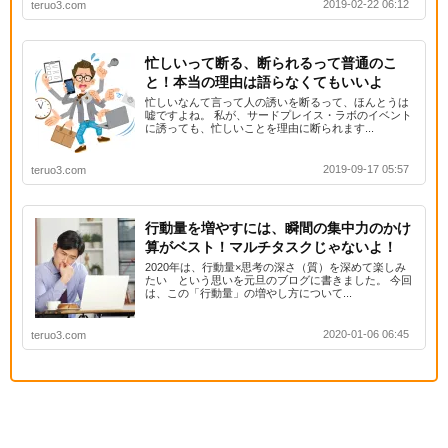
2019-02-22 06:12
teruo3.com
忙しいって断る、断られるって普通のこ
と！本当の理由は語らなくてもいいよ
忙しいなんて言って人の誘いを断るって、ほんとうは
嘘ですよね。 私が、サードプレイス・ラボのイベント
に誘っても、忙しいことを理由に断られます...
2019-09-17 05:57
teruo3.com
行動量を増やすには、瞬間の集中力のかけ
算がベスト！マルチタスクじゃないよ！
2020年は、行動量×思考の深さ（質）を深めて楽しみ
たい という思いを元旦のブログに書きました。 今回
は、この「行動量」の増やし方について...
2020-01-06 06:45
teruo3.com