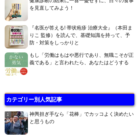
健康診断の結果に一喜一憂せずに、日々の食事
を見直してみよう！
『名医が答える! 帯状疱疹 治療大全』（本田ま
りこ 監修）を読んで、基礎知識を持って、予
防・対策をしっかりと
もし「労働はもはや悪行であり、無職こそが正
義である」と言われたら、あなたはどうする
カテゴリー別人気記事
神輿担ぎ手なら「花棒」でカッコよく決めたい
と思うもの