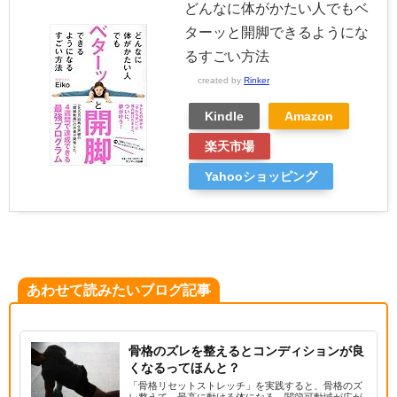
どんなに体がかたい人でもベ
ターッと開脚できるようにな
るすごい方法
created by
Rinker
Kindle
Amazon
楽天市場
Yahooショッピング
あわせて読みたいブログ記事
骨格のズレを整えるとコンディションが良
くなるってほんと？
「骨格リセットストレッチ」を実践すると、骨格のズ
レ整えて、最高に動ける体になる。関節可動域が広が