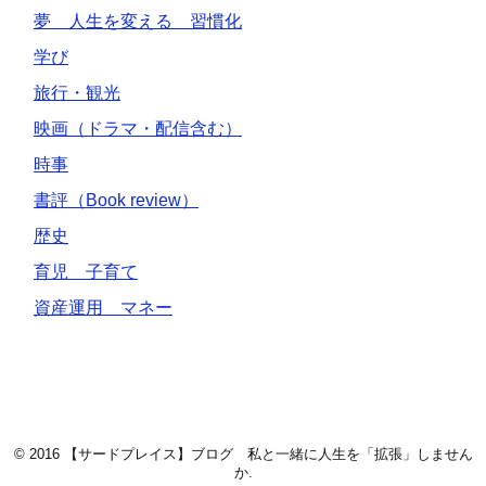
夢 人生を変える 習慣化
学び
旅行・観光
映画（ドラマ・配信含む）
時事
書評（Book review）
歴史
育児 子育て
資産運用 マネー
© 2016
【サードプレイス】ブログ 私と一緒に人生を「拡張」しません
か
.