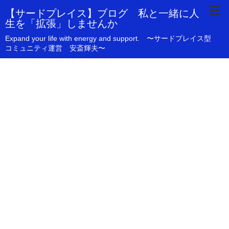
【サードプレイス】ブログ 私と一緒に人
生を「拡張」しませんか
Expand your life with energy and support. 〜サードプレイス型
コミュニティ運営 安斎輝夫〜