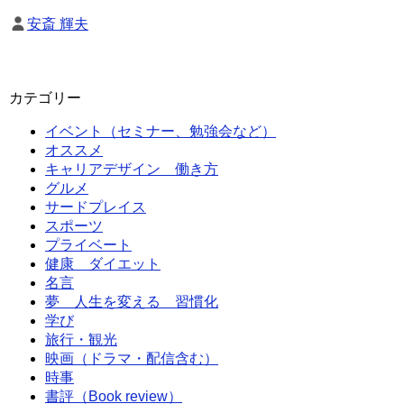
安斎 輝夫
カテゴリー
イベント（セミナー、勉強会など）
オススメ
キャリアデザイン 働き方
グルメ
サードプレイス
スポーツ
プライベート
健康 ダイエット
名言
夢 人生を変える 習慣化
学び
旅行・観光
映画（ドラマ・配信含む）
時事
書評（Book review）