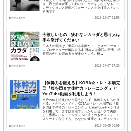
り、骨と筋肉が正しく動いて、ケガをしなくなる。コ
ンディションと運動パフォーマンスを上げるストレッ
チ法です
2019-12-07 21:58
teruo3.com
今欲しいもの！疲れないカラダと思う人は
手を挙げてください
日本人の常識は「世界の非常識だ！」とスポーツカイ
ロプロテクターが解説する本 日本人は病院の医者、治
療院の先生を崇める方が多いという。確...
2018-04-07 17:36
teruo3.com
【体幹力を鍛える】KOBA☆トレ・木場克
己『腹を凹ます体幹力トレーニング 』と
YouTube動画を利用しよう！
自分の体を鍛えたいと思うならば、体幹力をしっかり
することがベストです。KOBA☆トレ・木場克己『腹
を凹ます体幹力トレーニング 』とYouTubeチャンネル
を利用して、まずは自宅でしっかりとセルフで実践
し、専用のトレーニングジムに通うのもオススメ。ア
スリートでなくても、あなたの健康とコンディション
に体幹力は重要です。
2016-06-05 06:59
teruo3.com