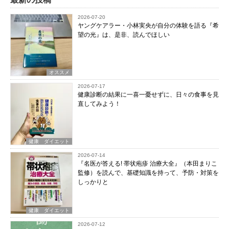
2026-07-20
ヤングケアラー・小林実央が自分の体験を語る『希
望の光』は、是非、読んでほしい
オススメ
2026-07-17
健康診断の結果に一喜一憂せずに、日々の食事を見
直してみよう！
健康 ダイエット
2026-07-14
『名医が答える! 帯状疱疹 治療大全』（本田まりこ
監修）を読んで、基礎知識を持って、予防・対策を
しっかりと
健康 ダイエット
2026-07-12